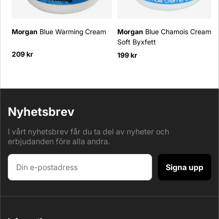
Morgan
Blue Warming Cream
Morgan
Blue Chamois Cream
Soft Byxfett
209 kr
199 kr
Nyhetsbrev
I vårt nyhetsbrev får du ta del av nyheter och
erbjudanden före alla andra.
Signa upp