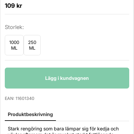
109
kr
Storlek:
1000
250
ML
ML
Antal
Lägg i kundvagnen
EAN:
11601340
Produktbeskrivning
Stark rengöring som bara lämpar sig för kedja och