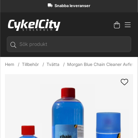
Snabba leveranser
Varuko
Antal i
.
Hem
Tillbehör
Tvätta
Morgan Blue Chain Cleaner Avfett
Produktbilder Morgan Blue Chain Cleaner Avfettningsmedel