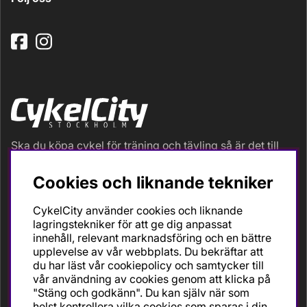
Ska du köpa cykel för träning och tävling så är det till
oss du ska vända dig. Racer, gravel, triathlon och MTB.
Vi är en mycket personlig cykelaffär med hög
Cookies och liknande tekniker
servicegrad och alla vi som jobbar är inbitna cyklister
med stor passion, erfarenhet och kunskap om cykling
CykelCity använder cookies och liknande
och dess produkter. Gör din bästa cykelaffär på
lagringstekniker för att ge dig anpassat
CykelCity!
innehåll, relevant marknadsföring och en bättre
upplevelse av vår webbplats. Du bekräftar att
du har läst vår cookiepolicy och samtycker till
vår användning av cookies genom att klicka på
"Stäng och godkänn". Du kan själv när som
helst kontrollera vilka cookies som sparas i din