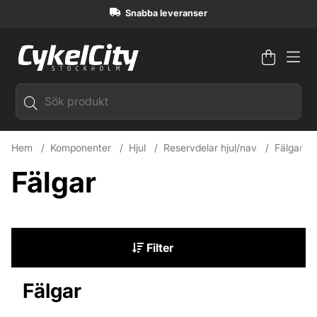
Snabba leveranser
Varuko
Antal i
.
Hem
Komponenter
Hjul
Reservdelar hjul/nav
Fälgar
Fälgar
Filter
Produkter
Fälgar