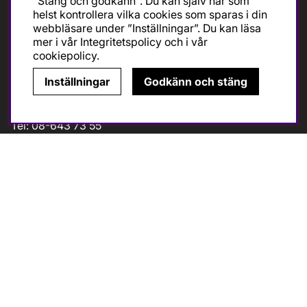
"Stäng och godkänn". Du kan själv när som
helst kontrollera vilka cookies som sparas i din
Måndag-Fredag 10-18
webbläsare under ”Inställningar”. Du kan läsa
Lördagar 10-14
mer i vår
Integritetspolicy
och i vår
Avvikande öppettider (
klicka
)
cookiepolicy
.
Inställningar
Godkänn och stäng
Kontakt
Tel: 08-643 73 55
info@cykelcity.se
Folkungagatan 126
11630 Stockholm
Följ oss