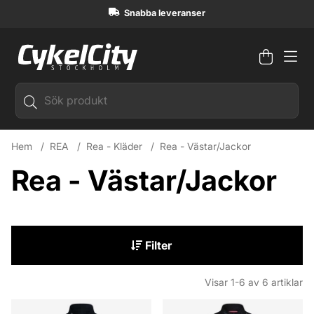
Snabba leveranser
Varuko
Antal i
.
Hem
REA
Rea - Kläder
Rea - Västar/Jackor
Rea - Västar/Jackor
Filter
Visar
1-6
av
6
artiklar
Produkter