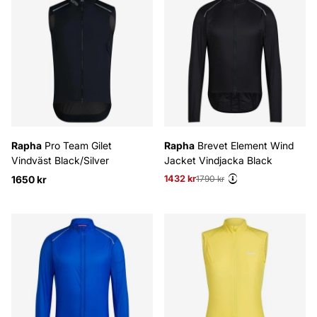
Rapha
Pro Team Gilet
Rapha
Brevet Element Wind
Vindväst Black/Silver
Jacket Vindjacka Black
1650 kr
1432 kr
Ordinarie pris:
1790 kr