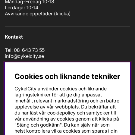
Måndag-Fredag 10-18
Lördagar 10-14
Avvikande öppettider (
klicka
)
Kontakt
Tel: 08-643 73 55
info@cykelcity.se
Folkungagatan 126
11630 Stockholm
Cookies och liknande tekniker
CykelCity använder cookies och liknande
lagringstekniker för att ge dig anpassat
Följ oss
innehåll, relevant marknadsföring och en bättre
upplevelse av vår webbplats. Du bekräftar att
du har läst vår cookiepolicy och samtycker till
vår användning av cookies genom att klicka på
"Stäng och godkänn". Du kan själv när som
helst kontrollera vilka cookies som sparas i din