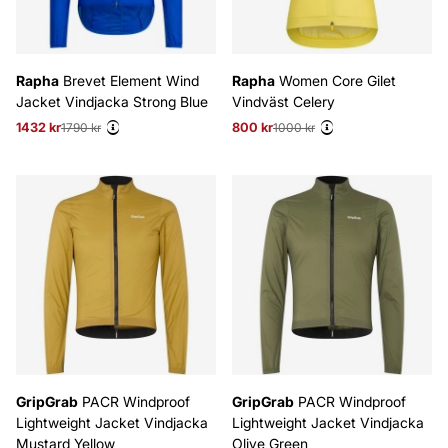
Rapha
Brevet Element Wind
Rapha
Women Core Gilet
Jacket Vindjacka Strong Blue
Vindväst Celery
1432 kr
Ordinarie pris:
1790 kr
800 kr
Ordinarie pris:
1000 kr
GripGrab
PACR Windproof
GripGrab
PACR Windproof
Lightweight Jacket Vindjacka
Lightweight Jacket Vindjacka
Mustard Yellow
Olive Green