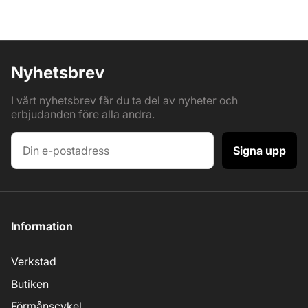
Nyhetsbrev
I vårt nyhetsbrev får du ta del av nyheter och
erbjudanden före alla andra.
Signa upp
Information
Verkstad
Butiken
Förmånscykel