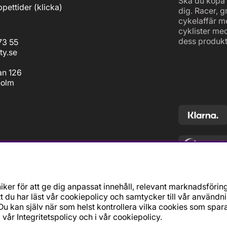
Ska du köpa c
pettider (
klicka
)
dig. Racer, g
cykelaffär m
cyklister me
dess produkt
73 55
ty.se
an 126
holm
ker för att ge dig anpassat innehåll, relevant marknadsförin
t du har läst vår cookiepolicy och samtycker till vår användn
u kan själv när som helst kontrollera vilka cookies som spara
i vår
Integritetspolicy
och i vår
cookiepolicy
.