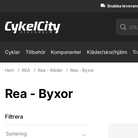
Snabba leveran
Cyklar
Tillbehör
Komponenter
Kläder/skor/hjälm
Tr
Hem
REA
Rea - Kläder
Rea - Byxor
Rea - Byxor
Filtrera
Produkter
Sortering