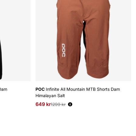
 Dam
POC
Infinite All Mountain MTB Shorts Dam
Himalayan Salt
649 kr
Ordinarie pris:
1299 kr