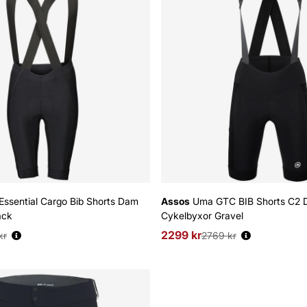
sential Cargo Bib Shorts Dam
Assos
Uma GTC BIB Shorts C2
ack
Cykelbyxor Gravel
s:
2299 kr
Ordinarie pris:
kr
2769 kr