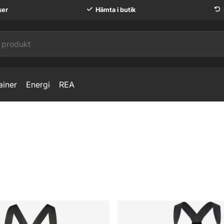
ser
Hämta i butik
ainer
Energi
REA