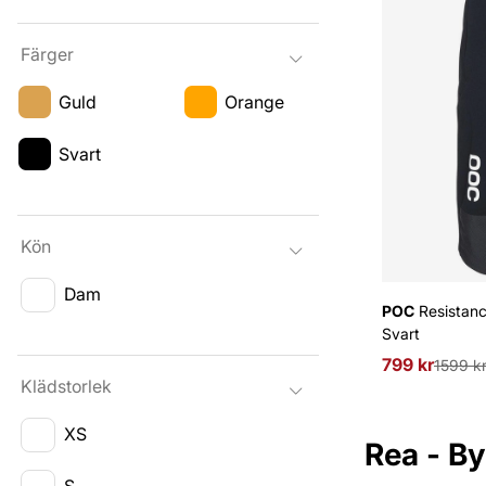
Färger
Guld
Orange
Svart
Kön
Dam
POC
Resistan
Svart
799 kr
Ordinarie pri
1599 k
Klädstorlek
XS
Rea - B
S