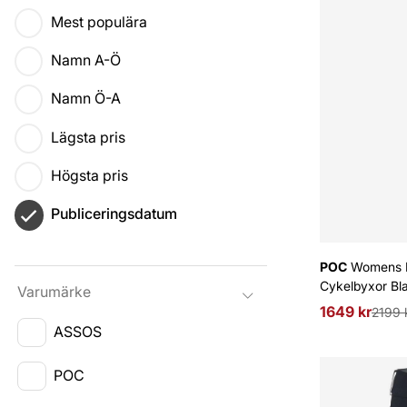
Mest populära
Namn A-Ö
Namn Ö-A
Lägsta pris
Högsta pris
Publiceringsdatum
POC
Womens Es
Cykelbyxor Bl
Varumärke
1649 kr
Ordinarie pri
2199 
ASSOS
POC