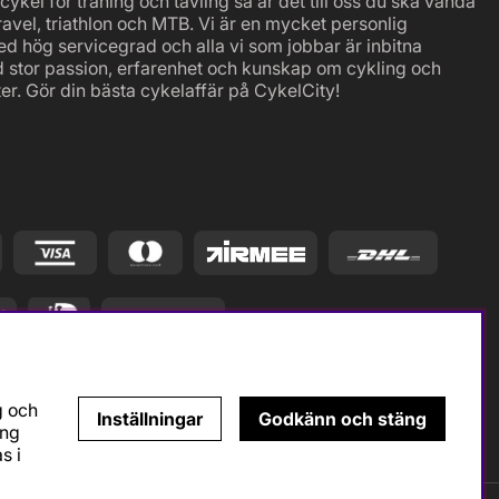
ykel för träning och tävling så är det till oss du ska vända
ravel, triathlon och MTB. Vi är en mycket personlig
ed hög servicegrad och alla vi som jobbar är inbitna
d stor passion, erfarenhet och kunskap om cykling och
er. Gör din bästa cykelaffär på CykelCity!
g och
Inställningar
Godkänn och stäng
ing
s i