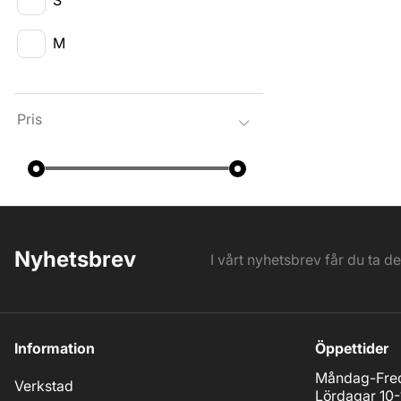
M
Pris
Nyhetsbrev
I vårt nyhetsbrev får du ta d
Information
Öppettider
Måndag-Fred
Verkstad
Lördagar 10-