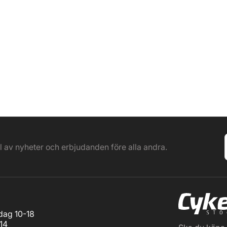
el av nyheter och erbjudanden före alla andra.
ag 10-18
14