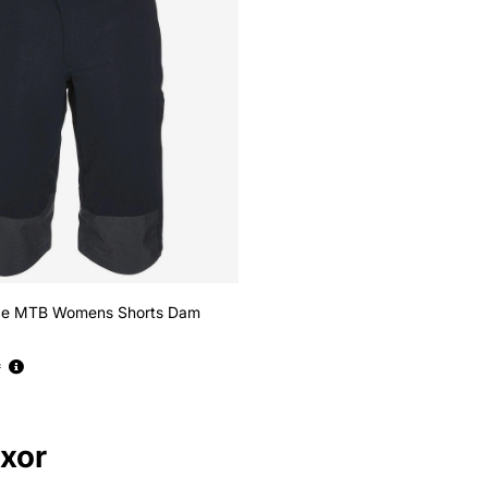
ce MTB Womens Shorts Dam
s:
r
yxor