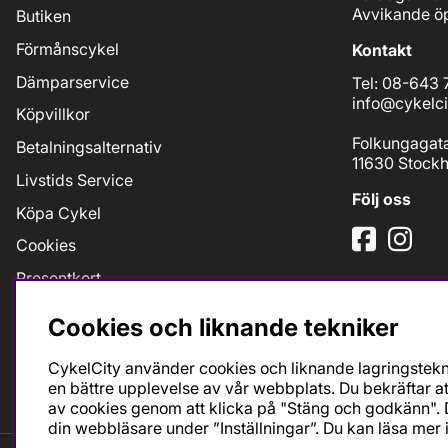
Avvikande öp
Butiken
Förmånscykel
Kontakt
Dämparservice
Tel: 08-643 
info@cykelci
Köpvillkor
Folkungagat
Betalningsalternativ
11630 Stock
Livstids Service
Följ oss
Köpa Cykel
Cookies
Presentkort
Jobb
Cookies och liknande tekniker
Taxfree
CykelCity använder cookies och liknande lagringstekni
Bikefit Retül
en bättre upplevelse av vår webbplats. Du bekräftar at
av cookies genom att klicka på "Stäng och godkänn". D
din webbläsare under ”Inställningar”. Du kan läsa mer 