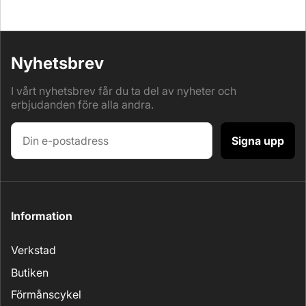
Nyhetsbrev
I vårt nyhetsbrev får du ta del av nyheter och
erbjudanden före alla andra.
Signa upp
Information
Verkstad
Butiken
Förmånscykel