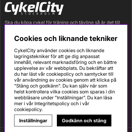
Ska du köpa cykel för träning och tävling så är det till
oss du ska vända dig. Racer, gravel, triathlon och MTB.
Vi är en mycket personlig cykelaffär med hög
Cookies och liknande tekniker
servicegrad och alla vi som jobbar är inbitna cyklister
med stor passion, erfarenhet och kunskap om cykling
CykelCity använder cookies och liknande
och dess produkter. Gör din bästa cykelaffär på
lagringstekniker för att ge dig anpassat
CykelCity!
innehåll, relevant marknadsföring och en bättre
upplevelse av vår webbplats. Du bekräftar att
du har läst vår cookiepolicy och samtycker till
vår användning av cookies genom att klicka på
"Stäng och godkänn". Du kan själv när som
helst kontrollera vilka cookies som sparas i din
webbläsare under ”Inställningar”. Du kan läsa
mer i vår
Integritetspolicy
och i vår
cookiepolicy
.
Inställningar
Godkänn och stäng