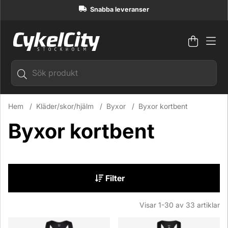
Snabba leveranser
Varuko
Antal i
.
Hem
Kläder/skor/hjälm
Byxor
Byxor kortbent
Byxor kortbent
Filter
Visar
1-30
av
33
artiklar
Produkter