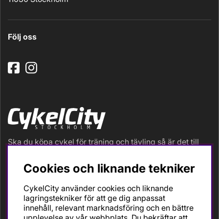
Följ oss
Ska du köpa cykel för träning och tävling så är det till
oss du ska vända dig. Racer, gravel, triathlon och MTB.
Vi är en mycket personlig cykelaffär med hög
Cookies och liknande tekniker
servicegrad och alla vi som jobbar är inbitna cyklister
med stor passion, erfarenhet och kunskap om cykling
CykelCity använder cookies och liknande
och dess produkter. Gör din bästa cykelaffär på
lagringstekniker för att ge dig anpassat
CykelCity!
innehåll, relevant marknadsföring och en bättre
upplevelse av vår webbplats. Du bekräftar att