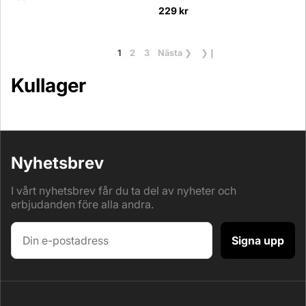
229 kr
1
2
3
Nästa
❯
❯❙
Kullager
Nyhetsbrev
I vårt nyhetsbrev får du ta del av nyheter och
erbjudanden före alla andra.
Signa upp