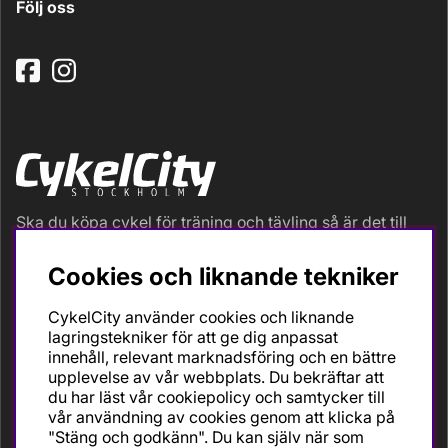
Följ oss
Ska du köpa cykel för träning och tävling så är det till
oss du ska vända dig. Racer, gravel, triathlon och MTB.
Vi är en mycket personlig cykelaffär med hög
Cookies och liknande tekniker
servicegrad och alla vi som jobbar är inbitna cyklister
med stor passion, erfarenhet och kunskap om cykling
CykelCity använder cookies och liknande
och dess produkter. Gör din bästa cykelaffär på
lagringstekniker för att ge dig anpassat
CykelCity!
innehåll, relevant marknadsföring och en bättre
upplevelse av vår webbplats. Du bekräftar att
du har läst vår cookiepolicy och samtycker till
vår användning av cookies genom att klicka på
"Stäng och godkänn". Du kan själv när som