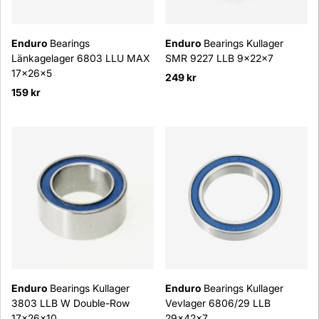
Enduro
Bearings
Enduro
Bearings Kullager
Länkagelager 6803 LLU MAX
SMR 9227 LLB 9x22x7
17x26x5
249 kr
159 kr
Enduro
Bearings Kullager
Enduro
Bearings Kullager
3803 LLB W Double-Row
Vevlager 6806/29 LLB
17x26x10
29x42x7