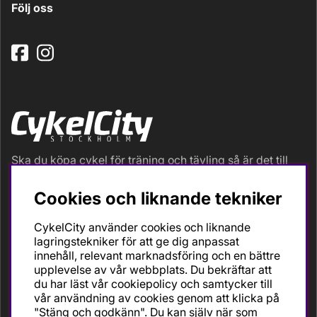
Följ oss
Ska du köpa cykel för träning och tävling så är det till
oss du ska vända dig. Racer, gravel, triathlon och MTB.
Vi är en mycket personlig cykelaffär med hög
Cookies och liknande tekniker
servicegrad och alla vi som jobbar är inbitna cyklister
med stor passion, erfarenhet och kunskap om cykling
CykelCity använder cookies och liknande
och dess produkter. Gör din bästa cykelaffär på
lagringstekniker för att ge dig anpassat
CykelCity!
innehåll, relevant marknadsföring och en bättre
upplevelse av vår webbplats. Du bekräftar att
du har läst vår cookiepolicy och samtycker till
vår användning av cookies genom att klicka på
"Stäng och godkänn". Du kan själv när som