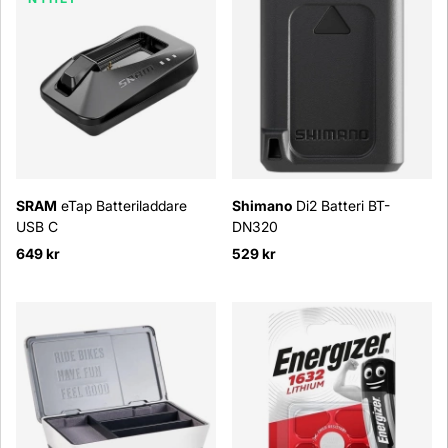
SRAM
eTap Batteriladdare
Shimano
Di2 Batteri BT-
USB C
DN320
649 kr
529 kr