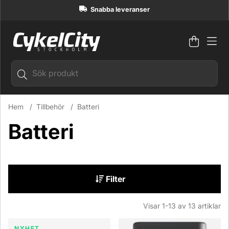
Snabba leveranser
Varuko
Antal i
.
Hem
Tillbehör
Batteri
Batteri
Filter
Visar
1-13
av
13
artiklar
Produkter
NYHET