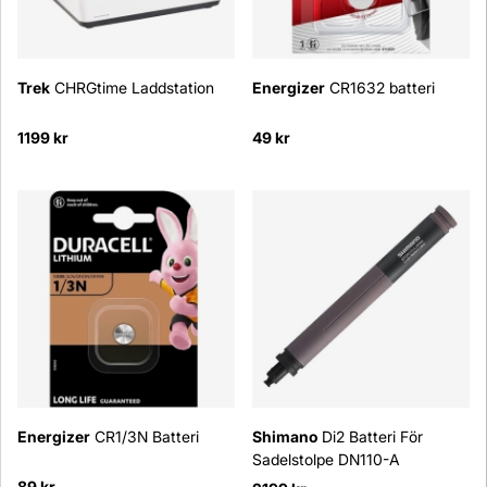
Trek
CHRGtime Laddstation
Energizer
CR1632 batteri
1199 kr
49 kr
Energizer
CR1/3N Batteri
Shimano
Di2 Batteri För
Sadelstolpe DN110-A
89 kr