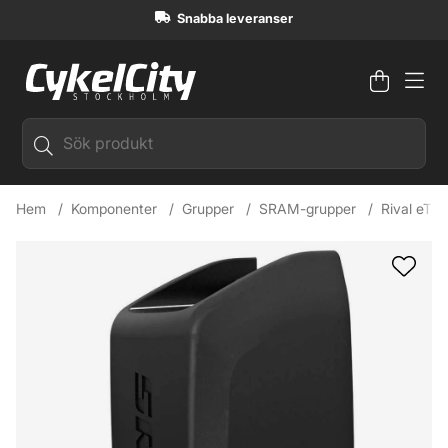
Snabba leveranser
Varuko
Antal i
.
Hem
Komponenter
Grupper
SRAM-grupper
Rival eTa
Produktbilder SRAM eTap Batteri