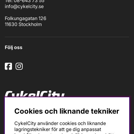
Tel: 08-643 73 55
info@cykelcity.se
Folkungagatan 126
11630 Stockholm
Följ oss
Cookies och liknande tekniker
Ska du köpa cykel för träning och tävling så är det till
oss du ska vända dig. Racer, gravel, triathlon och MTB.
CykelCity använder cookies och liknande
Vi är en mycket personlig cykelaffär med hög
lagringstekniker för att ge dig anpassat
servicegrad och alla vi som jobbar är inbitna cyklister