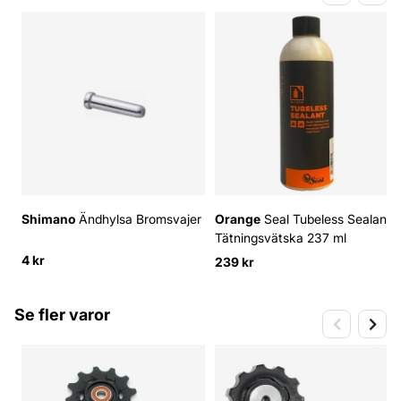
Shimano
Ändhylsa Bromsvajer
Orange
Seal Tubeless Sealant
Tätningsvätska 237 ml
4 kr
239 kr
Se fler varor