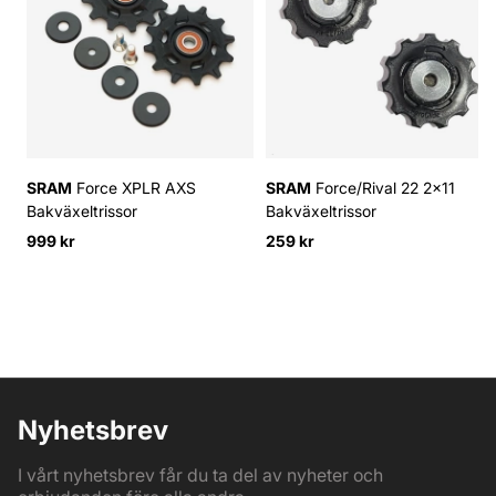
SRAM
Force XPLR AXS
SRAM
Force/Rival 22 2x11
Bakväxeltrissor
Bakväxeltrissor
999 kr
259 kr
Nyhetsbrev
I vårt nyhetsbrev får du ta del av nyheter och