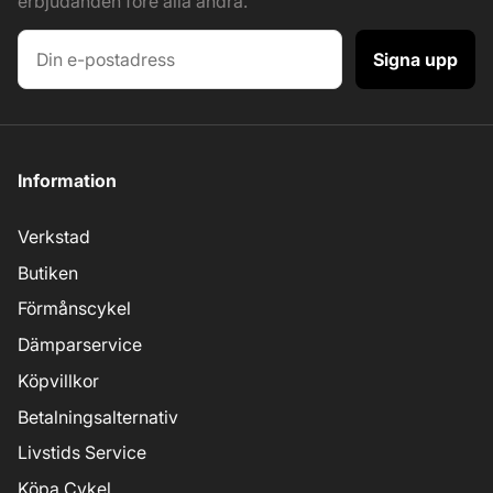
erbjudanden före alla andra.
Signa upp
Information
Verkstad
Butiken
Förmånscykel
Dämparservice
Köpvillkor
Betalningsalternativ
Livstids Service
Köpa Cykel