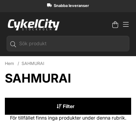
Snabba leveranser
Varuko
Antal i
.
Hem
SAHMURAI
SAHMURAI
Filter
Produkter
För tillfället finns inga produkter under denna rubrik.