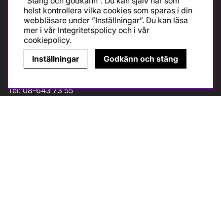
"Stäng och godkänn". Du kan själv när som
helst kontrollera vilka cookies som sparas i din
Måndag-Fredag 10-18
webbläsare under ”Inställningar”. Du kan läsa
Lördagar 10-14
mer i vår
Integritetspolicy
och i vår
Avvikande öppettider (
klicka
)
cookiepolicy
.
Inställningar
Godkänn och stäng
Kontakt
Tel: 08-643 73 55
info@cykelcity.se
Folkungagatan 126
11630 Stockholm
Följ oss