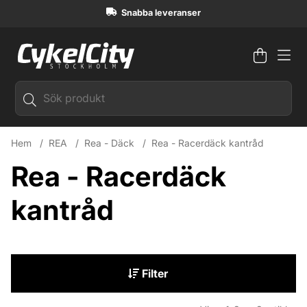
Snabba leveranser
Varuko
Antal i
.
Hem
REA
Rea - Däck
Rea - Racerdäck kantråd
Rea - Racerdäck
kantråd
Filter