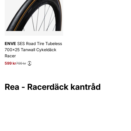
ENVE
SES Road Tire Tubeless
700x25 Tanwall Cykeldäck
Racer
599 kr
Ordinarie pris:
799 kr
Rea - Racerdäck kantråd