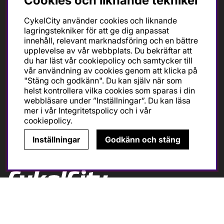
Cookies och liknande tekniker
Tel: 08-643 73 55
CykelCity använder cookies och liknande
info@cykelcity.se
lagringstekniker för att ge dig anpassat
innehåll, relevant marknadsföring och en bättre
Folkungagatan 126
upplevelse av vår webbplats. Du bekräftar att
11630 Stockholm
du har läst vår cookiepolicy och samtycker till
vår användning av cookies genom att klicka på
"Stäng och godkänn". Du kan själv när som
helst kontrollera vilka cookies som sparas i din
Följ oss
webbläsare under ”Inställningar”. Du kan läsa
mer i vår
Integritetspolicy
och i vår
cookiepolicy
.
Inställningar
Godkänn och stäng
Ska du köpa cykel för träning och tävling så är det till
oss du ska vända dig. Racer, gravel, triathlon och MTB.