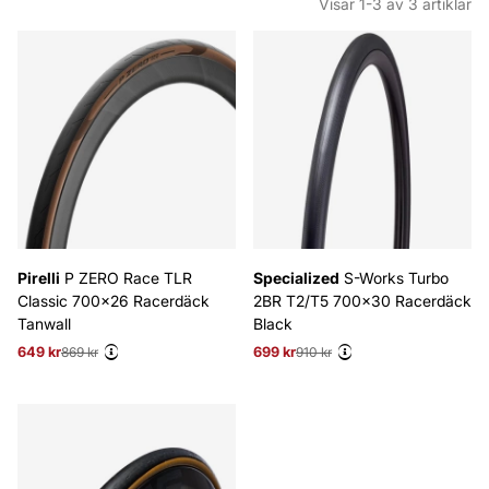
Visar
1-3
av
3
artiklar
Produkter
Pirelli
P ZERO Race TLR
Specialized
S-Works Turbo
Classic 700x26 Racerdäck
2BR T2/T5 700x30 Racerdäck
Tanwall
Black
649 kr
Ordinarie pris:
869 kr
699 kr
Ordinarie pris:
910 kr