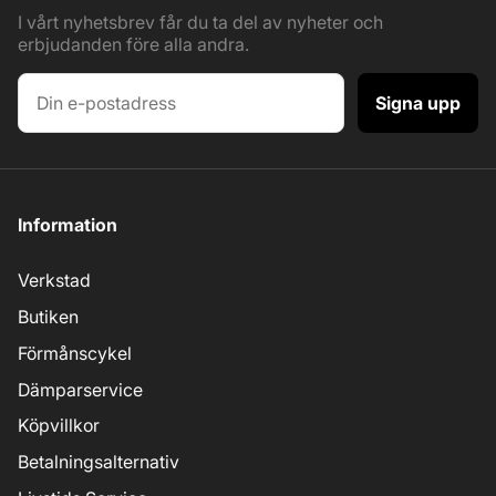
I vårt nyhetsbrev får du ta del av nyheter och
erbjudanden före alla andra.
Signa upp
Information
Verkstad
Butiken
Förmånscykel
Dämparservice
Köpvillkor
Betalningsalternativ