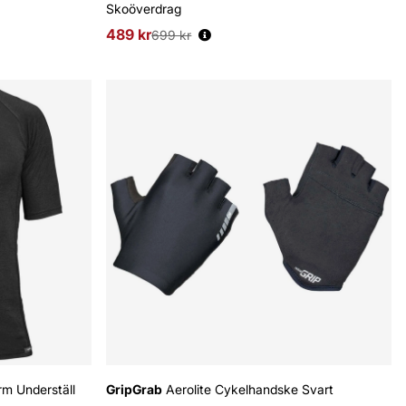
Skoöverdrag
489 kr
Ordinarie pris:
699 kr
rm Underställ
GripGrab
Aerolite Cykelhandske Svart