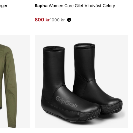
nger
Rapha
Women Core Gilet Vindväst Celery
800 kr
Ordinarie pris:
1000 kr