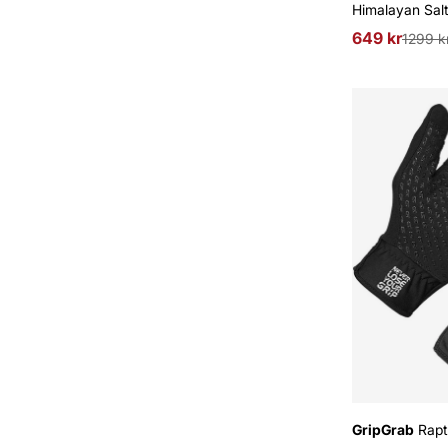
Himalayan Sal
649 kr
Ordinarie pri
1299 k
GripGrab
Rapt