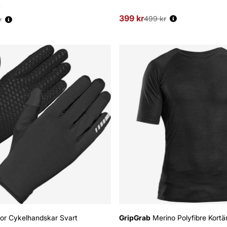
t
399 kr
Ordinarie pris:
s:
499 kr
r
or Cykelhandskar Svart
GripGrab
Merino Polyfibre Kortä