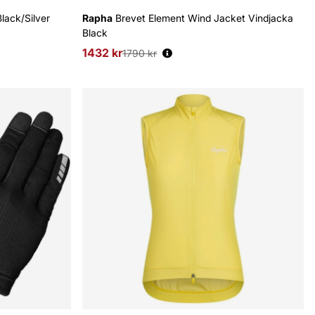
lack/Silver
Rapha
Brevet Element Wind Jacket Vindjacka
Black
1432 kr
Ordinarie pris:
1790 kr