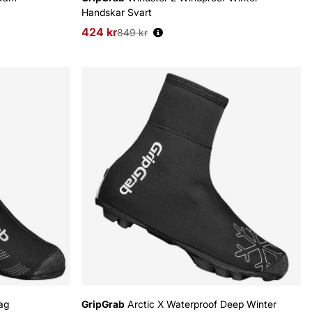
Handskar Svart
424 kr
Ordinarie pris:
849 kr
ag
GripGrab
Arctic X Waterproof Deep Winter