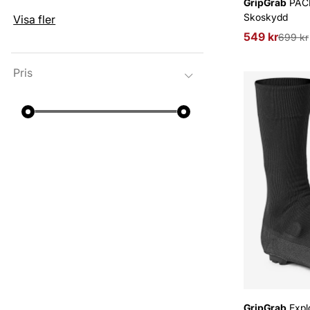
GripGrab
PACR
Skoskydd
Visa fler
549 kr
Ordinarie pri
699 kr
Pris
GripGrab
Expl