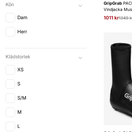
GripGrab
PACR
Kön
Vindjacka Mus
Dam
1011 kr
Ordinarie pri
1349 k
Herr
Klädstorlek
XS
S
S/M
M
L