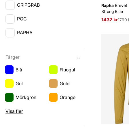
GRIPGRAB
Rapha
Brevet 
Strong Blue
POC
1432 kr
Ordinarie pri
1790 
RAPHA
Färger
Blå
Fluogul
Gul
Guld
Mörkgrön
Orange
Visa fler