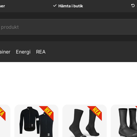
ser
Hämta i butik
ainer
Energi
REA