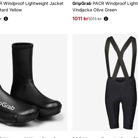
 Windproof Lightweight Jacket
GripGrab
PACR Windproof Light
tard Yellow
Vindjacka Olive Green
s:
1011 kr
Ordinarie pris:
r
1011 kr