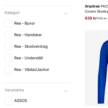
GripGrab
PACR
Covers Skosk
Kategori
639 kr
Ordinarie pri
799 kr
Rea - Byxor
Rea - Handskar
Rea - Skoöverdrag
Rea - Underställ
Rea - Västar/Jackor
Varumärke
ASSOS