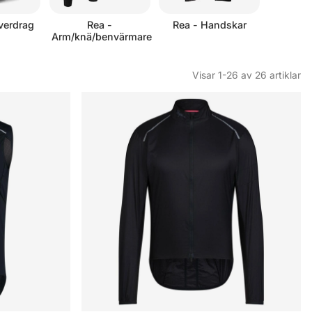
verdrag
Rea -
Rea - Handskar
Arm/knä/benvärmare
Visar
1-26
av
26
artiklar