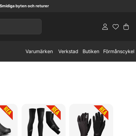
Smidiga byten och returer
Va
An
.
Varumärken
Verkstad
Butiken
Förmånscykel