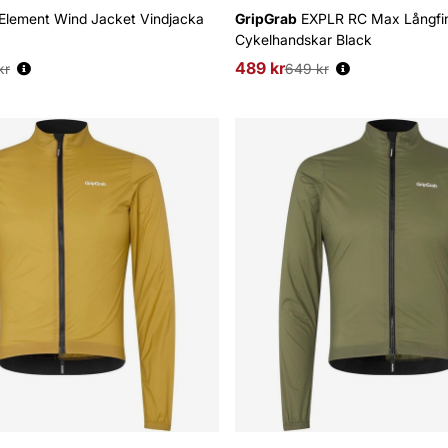
Element Wind Jacket Vindjacka
GripGrab
EXPLR RC Max Långfi
Cykelhandskar Black
s:
489 kr
Ordinarie pris:
kr
649 kr