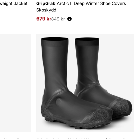
weight Jacket
GripGrab
Arctic II Deep Winter Shoe Covers
Skoskydd
679 kr
Ordinarie pris:
849 kr