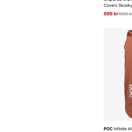
Covers Skosk
699 kr
Ordinarie pri
1099 k
POC
Infinite 