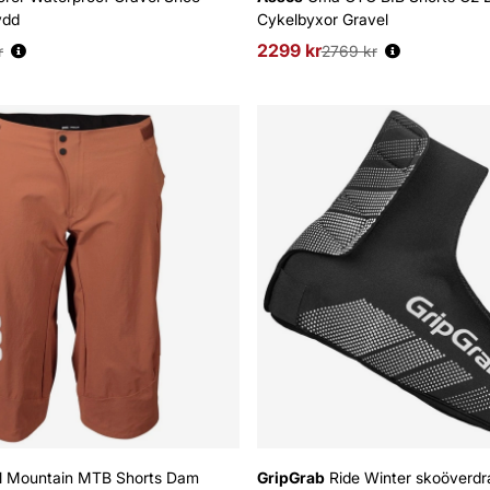
ydd
Cykelbyxor Gravel
s:
2299 kr
Ordinarie pris:
r
2769 kr
All Mountain MTB Shorts Dam
GripGrab
Ride Winter skoöverdr