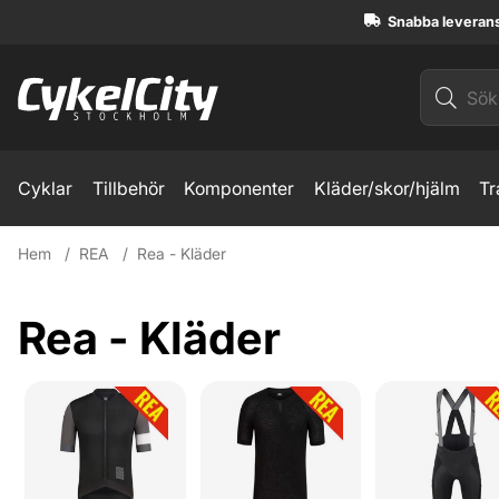
Snabba leveran
Cyklar
Tillbehör
Komponenter
Kläder/skor/hjälm
Tr
Hem
REA
Rea - Kläder
Rea - Kläder