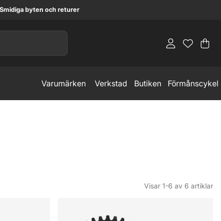
Smidiga byten och returer
Va
An
.
Varumärken
Verkstad
Butiken
Förmånscykel
Visar
1-6
av
6
artiklar