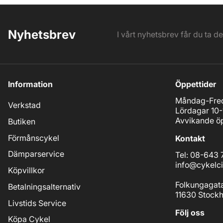
Nyhetsbrev
I vårt nyhetsbrev får du ta d
Information
Öppettider
Måndag-Fred
Verkstad
Lördagar 10-
Avvikande öp
Butiken
Förmånscykel
Kontakt
Dämparservice
Tel: 08-643 
info@cykelci
Köpvillkor
Folkungagat
Betalningsalternativ
11630 Stock
Livstids Service
Följ oss
Köpa Cykel