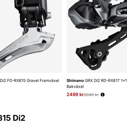
Di2 FD-RX815 Gravel Framväxel
Shimano
GRX Di2 RD-RX817 1x11
Bakväxel
2499 kr
Ordinarie pris:
3049 kr
15 Di2