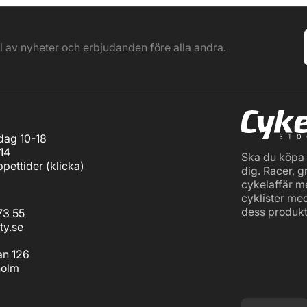
el av nyheter och erbjudanden före alla andra.
ag 10-18
14
Ska du köpa c
pettider (
klicka
)
dig. Racer, g
cykelaffär m
cyklister me
dess produkt
73 55
ty.se
an 126
holm