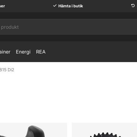
ser
Hämta i butik
ainer
Energi
REA
815 Di2