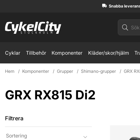
Snabba leveran
Cyklar
Tillbehör
Komponenter
Kläder/skor/hjälm
Tr
Hem
Komponenter
Grupper
Shimano-grupper
GRX RX
GRX RX815 Di2
Filtrera
Produkter
Sortering