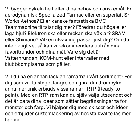
Vi bygger cykeln helt efter dina behov och önskemål. En
aerodynamisk Specilaized Tarmac eller en superlätt S-
Works Aethos? Eller kanske fantastiska BMC
Teammachine tilltalar dig mer? Föredrar du höga eller
låga hjul? Elektroniska eller mekaniska växlar? SRAM
eller Shimano? Vilken utväxling passar just dig? Om du
inte riktigt vet så kan vi rekommendera utifrån dina
favoritrundor och dina mål. Vare sig det är
Vätternrundan, KOM-hunt eller intervaller med
klubbkompisarna som gäller.
Vill du ha en annan lack än ramarna i vårt sortiment? För
dig som vill ta steget längre och göra din drömcykel
ännu mer unik erbjuds vissa ramar i RTP (Ready-to-
paint). Med en RTP-ram kan du själv välja utseendet och
det är bara dina idéer som sätter begränsningarna för
mönster och färg. Vi hjälper dig med skisser och idéer
och erbjuder customlackering av högsta kvalité
läs mer
här >>