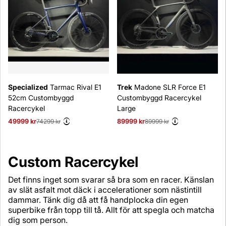
Specialized
Tarmac Rival E1
Trek
Madone SLR Force E1
52cm Custombyggd
Custombyggd Racercykel
Racercykel
Large
49999 kr
Ordinarie pris:
74299 kr
89999 kr
Ordinarie pris:
89999 kr
Custom Racercykel
Det finns inget som svarar så bra som en racer. Känslan
av slät asfalt mot däck i accelerationer som nästintill
dammar. Tänk dig då att få handplocka din egen
superbike från topp till tå. Allt för att spegla och matcha
dig som person.