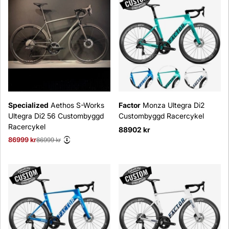
Specialized
Aethos S-Works
Factor
Monza Ultegra Di2
Ultegra Di2 56 Custombyggd
Custombyggd Racercykel
Racercykel
88902 kr
86999 kr
Ordinarie pris:
86999 kr