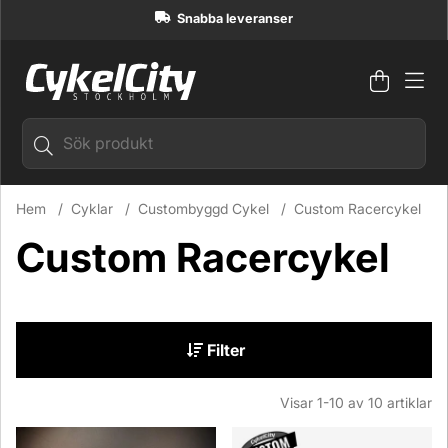
Snabba leveranser
Varuko
Antal i
.
Hem
Cyklar
Custombyggd Cykel
Custom Racercykel
Custom Racercykel
Filter
Visar
1-10
av
10
artiklar
Produkter