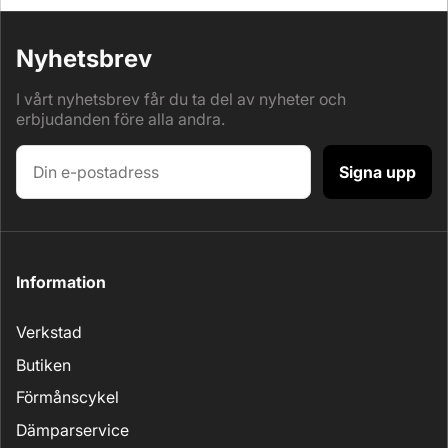
Nyhetsbrev
I vårt nyhetsbrev får du ta del av nyheter och
erbjudanden före alla andra.
Signa upp
Information
Verkstad
Butiken
Förmånscykel
Dämparservice