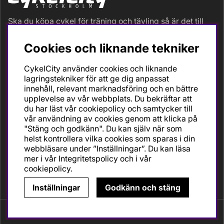
Ska du köpa cykel för träning och tävling så är det till
oss du ska vända dig. Racer, gravel, triathlon och MTB.
Vi är en mycket personlig cykelaffär med hög
Cookies och liknande tekniker
servicegrad och alla vi som jobbar är inbitna cyklister
med stor passion, erfarenhet och kunskap om cykling
CykelCity använder cookies och liknande
och dess produkter. Gör din bästa cykelaffär på
lagringstekniker för att ge dig anpassat
CykelCity!
innehåll, relevant marknadsföring och en bättre
upplevelse av vår webbplats. Du bekräftar att
du har läst vår cookiepolicy och samtycker till
vår användning av cookies genom att klicka på
"Stäng och godkänn". Du kan själv när som
helst kontrollera vilka cookies som sparas i din
webbläsare under ”Inställningar”. Du kan läsa
mer i vår
Integritetspolicy
och i vår
cookiepolicy
.
Inställningar
Godkänn och stäng
Copyright © CykelCity.
Vi använder cookies - läs mer här.