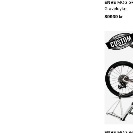
ENVE
MOG GRX
Gravelcykel
89939 kr
ENVE
MOG Red