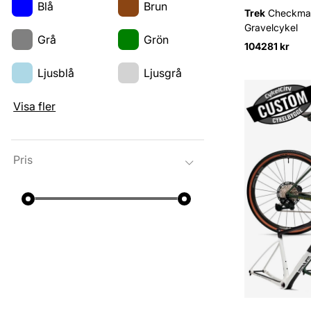
Blå
Brun
Trek
Checkmat
Gravelcykel
Grå
Grön
104281 kr
Ljusblå
Ljusgrå
Visa fler
Pris