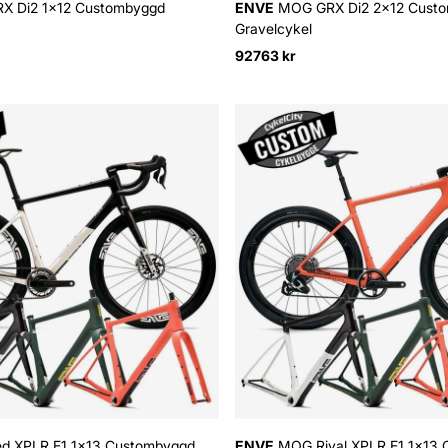
 Di2 1x12 Custombyggd
ENVE
MOG GRX Di2 2x12 Cust
Gravelcykel
92763 kr
 XPLR E1 1x13 Custombyggd
ENVE
MOG Rival XPLR E1 1x13