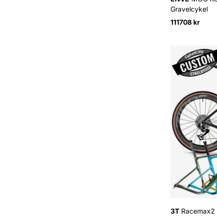
Gravelcykel
111708 kr
3T
Racemax2 I