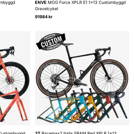
ombyggd
ENVE
MOG Force XPLR E1 1x13 Custombyggd
Gravelcykel
91984 kr
 Custombyggd
3T
Racemax2 Italia SRAM Red XPLR 1x13