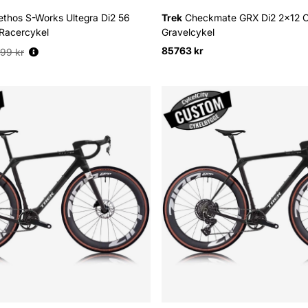
thos S-Works Ultegra Di2 56
Trek
Checkmate GRX Di2 2x12 
Racercykel
Gravelcykel
s:
85763 kr
99 kr