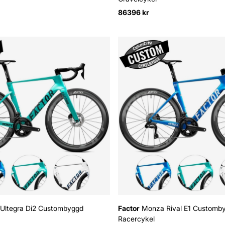
86396 kr
ltegra Di2 Custombyggd
Factor
Monza Rival E1 Customb
Racercykel