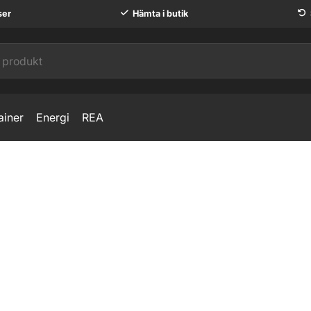
ser
Hämta i butik
ainer
Energi
REA