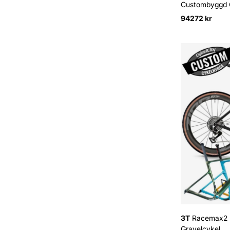
Custombyggd 
94272 kr
3T
Racemax2 I
Gravelcykel