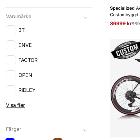
Specialized
Ae
Custombyggd 
Varumärke
86999 kr
Ordinarie pri
869
3T
ENVE
FACTOR
OPEN
RIDLEY
Visa fler
Färger