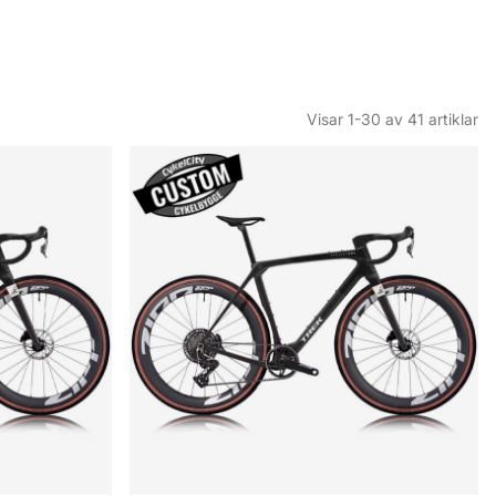
Visar
1-30
av
41
artiklar