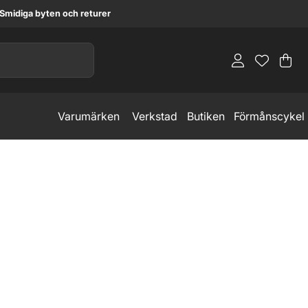
Smidiga byten och returer
Va
An
.
Varumärken
Verkstad
Butiken
Förmånscykel