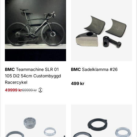
BMC
Teammachine SLR 01
BMC
Sadelklamma #26
105 Di2 54cm Custombyggd
Racercykel
499 kr
49999 kr
Ordinarie pris:
69999 kr