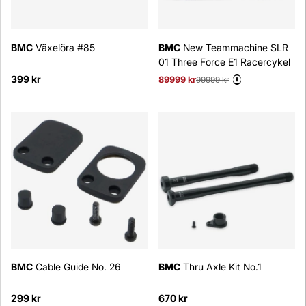
BMC
Växelöra #85
BMC
New Teammachine SLR
01 Three Force E1 Racercykel
399 kr
89999 kr
Ordinarie pris:
99999 kr
BMC
Cable Guide No. 26
BMC
Thru Axle Kit No.1
299 kr
670 kr