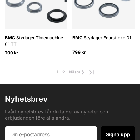
BMC
Styrlager Timemachine
BMC
Styrlager Fourstroke 01
01 TT
799 kr
799 kr
1
2
Nästa
❯
❯❙
Nyhetsbrev
I vårt nyhetsbrev får du ta del av nyheter och
erbjudanden före alla andra.
Signa upp