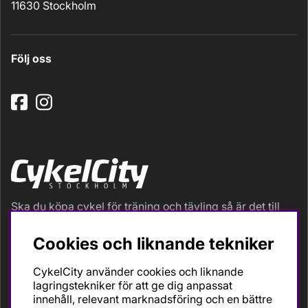
11630 Stockholm
Följ oss
Ska du köpa cykel för träning och tävling så är det till
oss du ska vända dig. Racer, gravel, triathlon och MTB.
Vi är en mycket personlig cykelaffär med hög
Cookies och liknande tekniker
servicegrad och alla vi som jobbar är inbitna cyklister
med stor passion, erfarenhet och kunskap om cykling
CykelCity använder cookies och liknande
och dess produkter. Gör din bästa cykelaffär på
lagringstekniker för att ge dig anpassat
CykelCity!
innehåll, relevant marknadsföring och en bättre