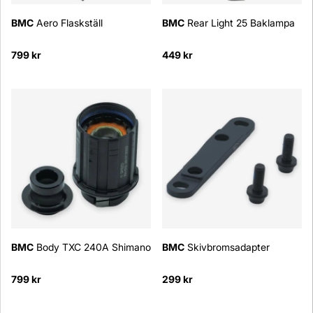
BMC
Aero Flaskställ
BMC
Rear Light 25 Baklampa
799 kr
449 kr
BMC
Body TXC 240A Shimano
BMC
Skivbromsadapter
799 kr
299 kr