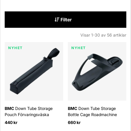
Filter
Visar
1-30
av
56
artiklar
Produkter
NYHET
NYHET
BMC
Down Tube Storage
BMC
Down Tube Storage
Pouch Förvaringsväska
Bottle Cage Roadmachine
440 kr
660 kr