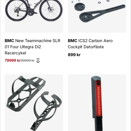
BMC
New Teammachine SLR
BMC
ICS2 Carbon Aero
01 Four Ultegra Di2
Cockpit Datorfäste
Racercykel
899 kr
79999 kr
Ordinarie pris:
99999 kr