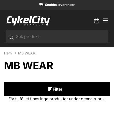
Snabba leveranser
Varuko
Antal i
.
Hem
MB WEAR
MB WEAR
Filter
Produkter
För tillfället finns inga produkter under denna rubrik.