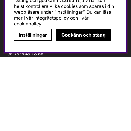
"Stäng och godkänn". Du kan själv när som
helst kontrollera vilka cookies som sparas i din
Måndag-Fredag 10-18
webbläsare under ”Inställningar”. Du kan läsa
Lördagar 10-14
mer i vår
Integritetspolicy
och i vår
Avvikande öppettider (
klicka
)
cookiepolicy
.
Inställningar
Godkänn och stäng
Kontakt
Tel: 08-643 73 55
info@cykelcity.se
Folkungagatan 126
11630 Stockholm
Följ oss