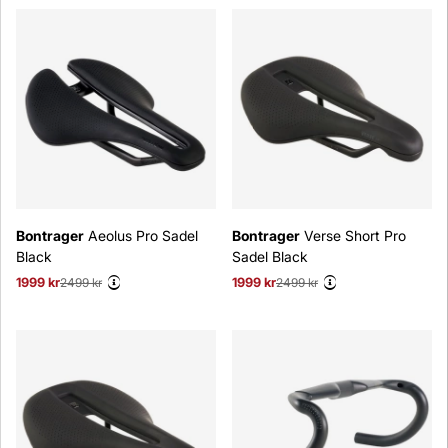
Bontrager
Aeolus Pro Sadel
Bontrager
Verse Short Pro
Black
Sadel Black
1999 kr
Ordinarie pris:
2499 kr
1999 kr
Ordinarie pris:
2499 kr