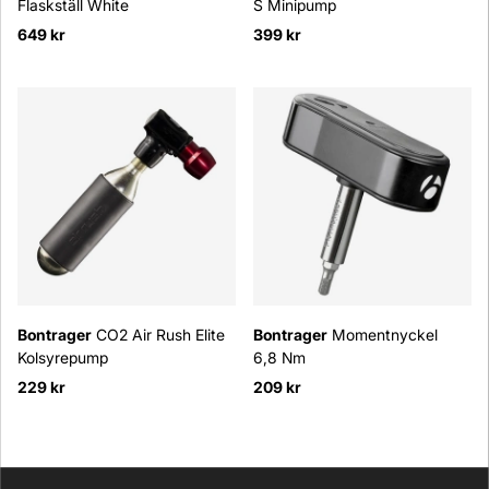
Flaskställ White
S Minipump
649 kr
399 kr
Bontrager
CO2 Air Rush Elite
Bontrager
Momentnyckel
Kolsyrepump
6,8 Nm
229 kr
209 kr