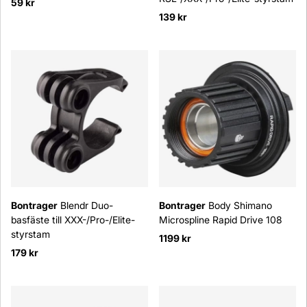
59 kr
139 kr
Bontrager
Blendr Duo-
Bontrager
Body Shimano
basfäste till XXX-/Pro-/Elite-
Microspline Rapid Drive 108
styrstam
1199 kr
179 kr