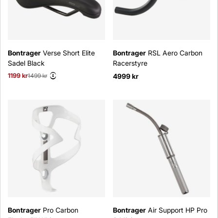
Bontrager
Verse Short Elite
Bontrager
RSL Aero Carbon
Sadel Black
Racerstyre
1199 kr
Ordinarie pris:
1499 kr
4999 kr
Bontrager
Pro Carbon
Bontrager
Air Support HP Pro