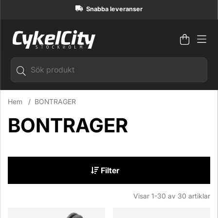
Snabba leveranser
Varuko
Antal i
.
Hem
BONTRAGER
BONTRAGER
Filter
Visar
1-30
av
30
artiklar
Produkter