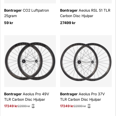
Bontrager
CO2 Luftpatron
Bontrager
Aeolus RSL 51 TLR
25gram
Carbon Disc Hjulpar
59 kr
27499 kr
Bontrager
Aeolus Pro 49V
Bontrager
Aeolus Pro 37V
TLR Carbon Disc Hjulpar
TLR Carbon Disc Hjulpar
17249 kr
Ordinarie pris:
22999 kr
17249 kr
Ordinarie pris:
22999 kr