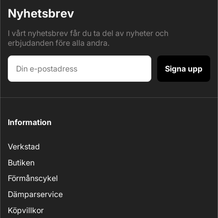
Nyhetsbrev
I vårt nyhetsbrev får du ta del av nyheter och
erbjudanden före alla andra.
Signa upp
Information
Verkstad
Butiken
Förmånscykel
Dämparservice
Köpvillkor