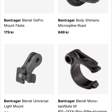
Bontrager
Blendr GoPro
Bontrager
Body Shimano
Mount Fäste
Microspline Road
179 kr
849 kr
Bontrager
Blendr Universal
Bontrager
Blendr Mono-
Light Mount
basfäste till
RSL-/XXX-/Pro-/Elite-styrstam