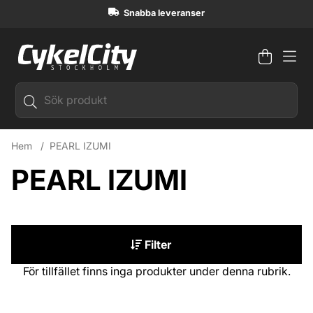
Snabba leveranser
Varuko
Antal i
.
Hem
PEARL IZUMI
PEARL IZUMI
Filter
Produkter
För tillfället finns inga produkter under denna rubrik.