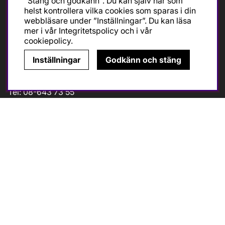
"Stäng och godkänn". Du kan själv när som
helst kontrollera vilka cookies som sparas i din
Måndag-Fredag 10-18
webbläsare under ”Inställningar”. Du kan läsa
Lördagar 10-14
mer i vår
Integritetspolicy
och i vår
Avvikande öppettider (
klicka
)
cookiepolicy
.
Inställningar
Godkänn och stäng
Kontakt
Tel: 08-643 73 55
info@cykelcity.se
Folkungagatan 126
11630 Stockholm
Följ oss