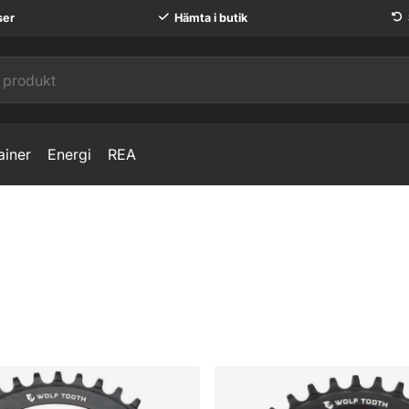
ser
Hämta i butik
ainer
Energi
REA