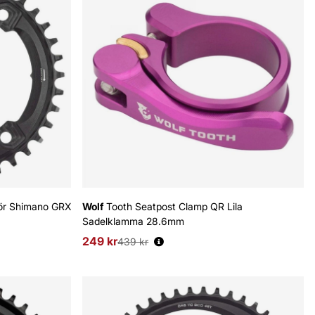
för Shimano GRX
Wolf
Tooth Seatpost Clamp QR Lila
Sadelklamma 28.6mm
249 kr
Ordinarie pris:
439 kr