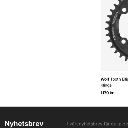
Wolf
Tooth Ell
Klinga
1179 kr
Nyhetsbrev
I vårt nyhetsbrev får du ta d