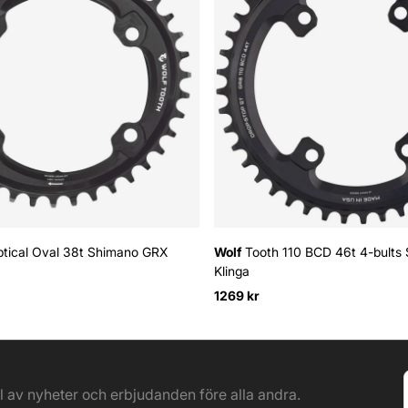
iptical Oval 38t Shimano GRX
Wolf
Tooth 110 BCD 46t 4-bults
Klinga
1269 kr
el av nyheter och erbjudanden före alla andra.