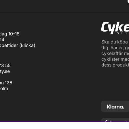
ag 10-18
14
Ska du köpa c
pettider (
klicka
)
dig. Racer, g
cykelaffär m
cyklister me
dess produkt
73 55
ty.se
an 126
holm