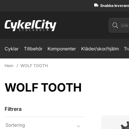
Snabba leveran
Cyklar
Tillbehör
Komponenter
Kläder/skor/hjälm
Tr
Hem
WOLF TOOTH
WOLF TOOTH
Filtrera
Produkter
Sortering