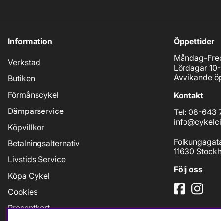
Information
Öppettider
Måndag-Fred
Verkstad
Lördagar 10-
Avvikande öp
Butiken
Förmånscykel
Kontakt
Dämparservice
Tel: 08-643 
info@cykelci
Köpvillkor
Folkungagat
Betalningsalternativ
11630 Stock
Livstids Service
Följ oss
Köpa Cykel
Cookies
Presentkort