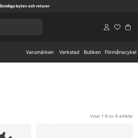
Smidiga byten och returer
Va
An
.
Varumärken
Verkstad
Butiken
Förmånscykel
Visar
1-9
av
9
artiklar