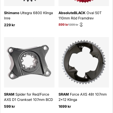
Shimano
Ultegra 6800 Klinga
AbsoluteBLACK
Oval 50T
Inre
110mm Röd Framdrev
229 kr
899 kr
Ordinarie pris:
1399 kr
SRAM
Spider for Red/Force
SRAM
Force AXS 48t 107mm
AXS D1 Crankset 107mm BCD
2x12 Klinga
599 kr
1699 kr