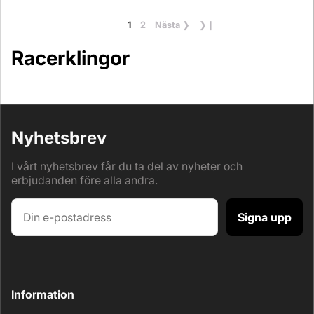
1
2
Nästa
❯
❯❙
Racerklingor
Nyhetsbrev
I vårt nyhetsbrev får du ta del av nyheter och
erbjudanden före alla andra.
Signa upp
Information