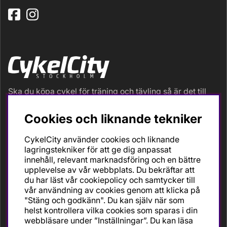
Ska du köpa cykel för träning och tävling så är det till
oss du ska vända dig. Racer, gravel, triathlon och MTB.
Vi är en mycket personlig cykelaffär med hög
Cookies och liknande tekniker
servicegrad och alla vi som jobbar är inbitna cyklister
med stor passion, erfarenhet och kunskap om cykling
CykelCity använder cookies och liknande
och dess produkter. Gör din bästa cykelaffär på
lagringstekniker för att ge dig anpassat
CykelCity!
innehåll, relevant marknadsföring och en bättre
upplevelse av vår webbplats. Du bekräftar att
du har läst vår cookiepolicy och samtycker till
vår användning av cookies genom att klicka på
"Stäng och godkänn". Du kan själv när som
helst kontrollera vilka cookies som sparas i din
webbläsare under ”Inställningar”. Du kan läsa