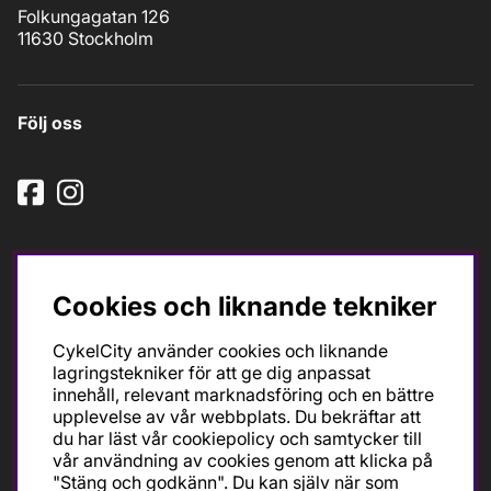
Folkungagatan 126
11630 Stockholm
Följ oss
Cookies och liknande tekniker
CykelCity använder cookies och liknande
Ska du köpa cykel för träning och tävling så är det till
lagringstekniker för att ge dig anpassat
oss du ska vända dig. Racer, gravel, triathlon och MTB.
innehåll, relevant marknadsföring och en bättre
Vi är en mycket personlig cykelaffär med hög
upplevelse av vår webbplats. Du bekräftar att
servicegrad och alla vi som jobbar är inbitna cyklister
du har läst vår cookiepolicy och samtycker till
med stor passion, erfarenhet och kunskap om cykling
vår användning av cookies genom att klicka på
och dess produkter. Gör din bästa cykelaffär på
"Stäng och godkänn". Du kan själv när som
CykelCity!