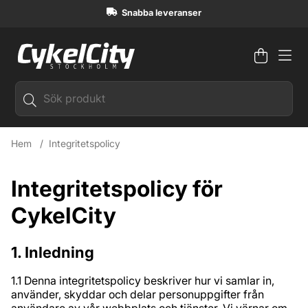
Snabba leveranser
Varuko
Antal i
.
Hem
Integritetspolicy
Integritetspolicy för
CykelCity
1. Inledning
1.1 Denna integritetspolicy beskriver hur vi samlar in,
använder, skyddar och delar personuppgifter från