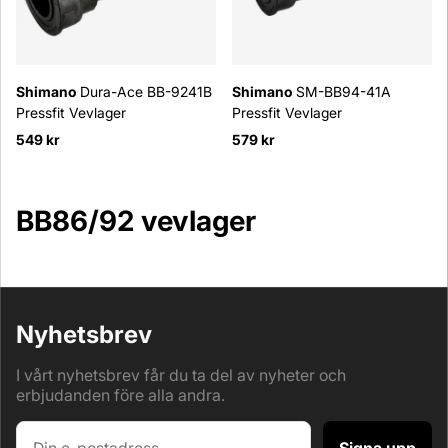
Shimano
Dura-Ace BB-9241B
Shimano
SM-BB94-41A
Pressfit Vevlager
Pressfit Vevlager
549 kr
579 kr
BB86/92 vevlager
Nyhetsbrev
I vårt nyhetsbrev får du ta del av nyheter och
erbjudanden före alla andra.
Signa upp