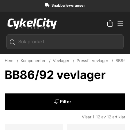
Snabba leveranser
Varuko
Antal i
.
Hem
Komponenter
Vevlager
Pressfit vevlager
BB86/9
BB86/92 vevlager
Filter
Visar
1-12
av
12
artiklar
Produkter