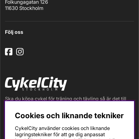
Folkungagatan 126
11630 Stockholm
Följ oss
Ska du köpa cykel för träning och tävling så är det till
oss du ska vända dig. Racer, gravel, triathlon och MTB.
Vi är en mycket personlig cykelaffär med hög
Cookies och liknande tekniker
servicegrad och alla vi som jobbar är inbitna cyklister
med stor passion, erfarenhet och kunskap om cykling
CykelCity använder cookies och liknande
och dess produkter. Gör din bästa cykelaffär på
lagringstekniker för att ge dig anpassat
CykelCity!