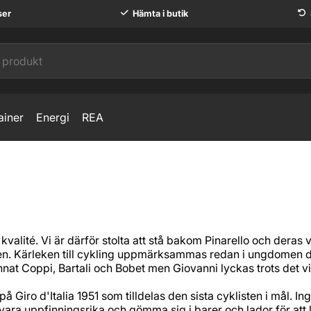
ser
Hämta i butik
ainer
Energi
REA
valité. Vi är därför stolta att stå bakom Pinarello och deras 
lien. Kärleken till cykling uppmärksammas redan i ungdomen då ha
nat Coppi, Bartali och Bobet men Giovanni lyckas trots det vi
å Giro d'Italia 1951 som tilldelas den sista cyklisten i mål. I
k vara uppfinningsrika och gömma sig i barer och lador för att