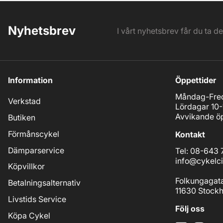
Nyhetsbrev
I vårt nyhetsbrev får du ta d
Information
Öppettider
Måndag-Fred
Verkstad
Lördagar 10-
Avvikande öp
Butiken
Förmånscykel
Kontakt
Dämparservice
Tel: 08-643 
info@cykelci
Köpvillkor
Folkungagat
Betalningsalternativ
11630 Stock
Livstids Service
Följ oss
Köpa Cykel