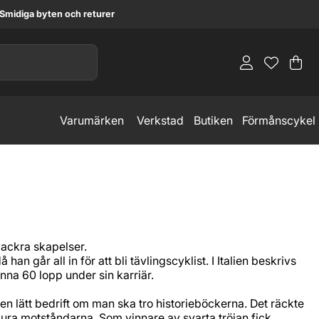
Smidiga byten och returer
Va
An
.
Varumärken
Verkstad
Butiken
Förmånscykel
vackra skapelser.
n går all in för att bli tävlingscyklist. I Italien beskrivs
nna 60 lopp under sin karriär.
ngen lätt bedrift om man ska tro historieböckerna. Det räckte
 lura motståndarna. Som vinnare av svarta tröjan fick