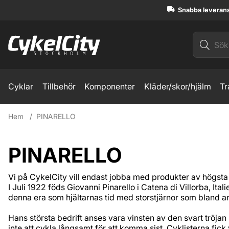
Snabba leveran
Cyklar
Tillbehör
Komponenter
Kläder/skor/hjälm
Tr
Hem
PINARELLO
PINARELLO
Vi på CykelCity vill endast jobba med produkter av högsta k
I Juli 1922 föds Giovanni Pinarello i Catena di Villorba, Ita
denna era som hjältarnas tid med storstjärnor som bland an
Hans största bedrift anses vara vinsten av den svart tröjan p
inte att cykla långsamt för att komma sist. Cyklisterna fic