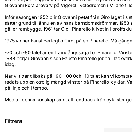
Giovanni köra ärevarv på Vigorelli velodromen i Milano ti
Inför säsongen 1952 blir Giovanni petat från Giro laget i 
sätter grund till ännu en av hans barndomsdrömmar. 1953 sta
gäller rambygge. 1961 tar Cicli Pinarello klivet in i proffsk
1975 vinner Faust Bertoglio Girot på en Pinarello. Målgånge
-70 och -80 talet är en framgångssaga för Pinarello. Vins
1988 börjar Giovannis son Fausto Pinarello jobba i lackverk
idag.
När vi tittar tillbaks på -90, -00 0ch -10 talet kan vi kons
radats upp en otrolig mängd vinster på Pinarello-cyklar. V
på linje och i tempo.
Med all denna kunskap samt all feedback från cyklister ge
Filtrera
Produkter