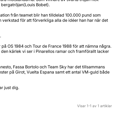
 bergatröjan(Louis Bobet).
sation från teamet blir han tilldelad 100.000 pund som
verkstad för att förverkliga alla de idéer han har när det
.
er på OS 1984 och Tour de France 1988 för att nämna några.
en kärlek vi ser i Pinarellos ramar och framförallt lacker
om Banesto, Fassa Bortolo och Team Sky har det tillsammans
nster på Girot, Vuelta Espana samt ett antal VM-guld både
 just dig.
Visar
1-1
av
1
artiklar