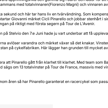
llsammans med totalvinnaren(Fiorenzo Magni) och vinnaren av
sista sekund och här tar hans liv en tvärvändning. Som kompen
rtar Giovanni märket Cicli Pinarello och jobbar stenhårt i sin 
lungan på riktigt med första segern på Tour de L'Avenir.
n på Stelvio den 7:e Juni hade ju vart underbar att få uppleva
terna avlöser varandra och märket växer så det knakar. Vinst
stan på cykelfabriken. Här lägger han grunden till mycket av d
tatera att Pinarello gått från klarhet till klarhet. Med team s
ad sägs om 13 totalvinster på Tour de France, massvis med vi
nom åren så har Pinarello garanterat en racercykel som passar