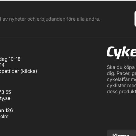
el av nyheter och erbjudanden före alla andra.
ag 10-18
14
Ska du köpa c
pettider (
klicka
)
dig. Racer, g
cykelaffär m
cyklister me
dess produkt
73 55
ty.se
an 126
holm