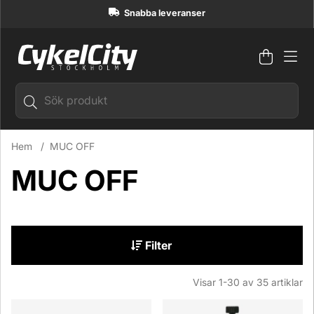
Snabba leveranser
Varuko
Antal i
.
Hem
MUC OFF
MUC OFF
Filter
Visar
1-30
av
35
artiklar
Produkter