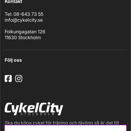
Kontakt
Tel: 08-643 73 55
info@cykelcity.se
Folkungagatan 126
11630 Stockholm
Följ oss
Ska du köpa cykel för träning och tävling så är det till
oss du ska vända dig. Racer, gravel, triathlon och MTB.