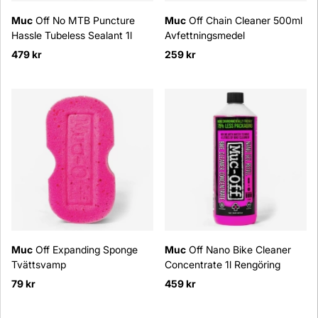
Muc
Off No MTB Puncture
Muc
Off Chain Cleaner 500ml
Hassle Tubeless Sealant 1l
Avfettningsmedel
479 kr
259 kr
Muc
Off Expanding Sponge
Muc
Off Nano Bike Cleaner
Tvättsvamp
Concentrate 1l Rengöring
79 kr
459 kr