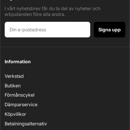
I vårt nyhetsbrev får du ta del av nyheter och
erbjudanden före alla andra.
Signa upp
Information
Verkstad
Butiken
Förmånscykel
Dämparservice
Köpvillkor
Betalningsalternativ