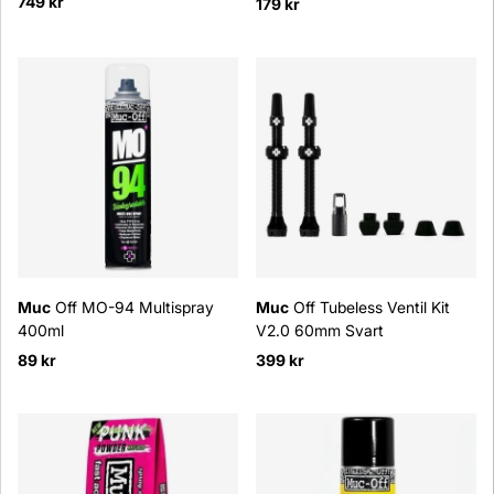
749 kr
179 kr
Muc
Off MO-94 Multispray
Muc
Off Tubeless Ventil Kit
400ml
V2.0 60mm Svart
89 kr
399 kr