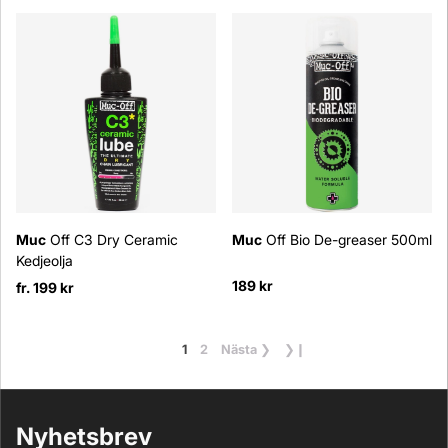
Muc
Off C3 Dry Ceramic
Muc
Off Bio De-greaser 500ml
Kedjeolja
189 kr
fr. 199 kr
1
2
Nästa
❯
❯❙
Nyhetsbrev