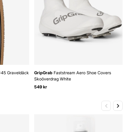
x45 Graveldäck
GripGrab
Faststream Aero Shoe Covers
Skoöverdrag White
549 kr