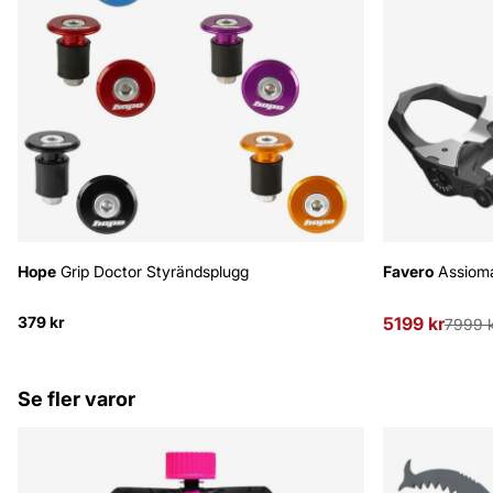
Hope
Grip Doctor Styrändsplugg
Favero
Assioma
379 kr
5199 kr
Ordinarie pris
7999 
Se fler varor