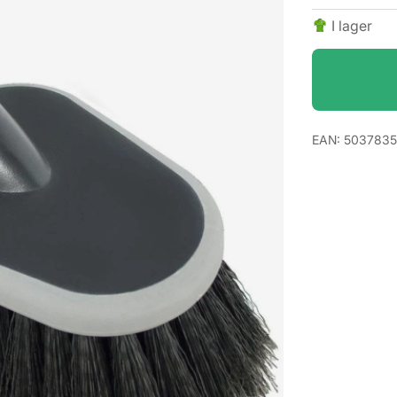
I lager
EAN:
503783