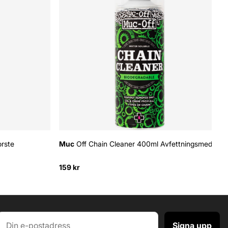
orste
Muc
Off Chain Cleaner 400ml Avfettningsmedel
159 kr
Signa upp