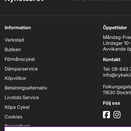
Information
Öppettider
Måndag-Fred
Verkstad
Lördagar 10-
Avvikande öp
Butiken
Förmånscykel
Kontakt
Dämparservice
Tel: 08-643 
info@cykelci
Köpvillkor
Folkungagat
Betalningsalternativ
11630 Stock
Livstids Service
Följ oss
Köpa Cykel
Cookies
Presentkort