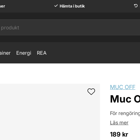
ser
Hämta i butik
ainer
Energi
REA
MUC OFF
Muc O
För rengörin
Läs mer
189
kr