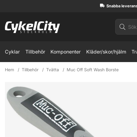
Snabba leveran
Cyklar
Tillbehör
Komponenter
Kläder/skor/hjälm
Tr
Hem
Tillbehör
Tvätta
Muc Off Soft Wash Borste
Produktbilder Muc Off Soft Wash Borste