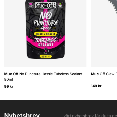
Muc
Off No Puncture Hassle Tubeless Sealant
Muc
Off Claw 
80ml
149 kr
99 kr
Nyhetsbrev
I vårt nyhetsbrev får du ta d