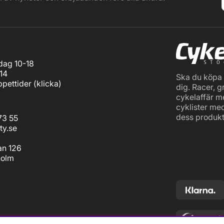
ag 10-18
14
Ska du köpa c
pettider (
klicka
)
dig. Racer, g
cykelaffär m
cyklister me
dess produkt
73 55
ty.se
an 126
holm