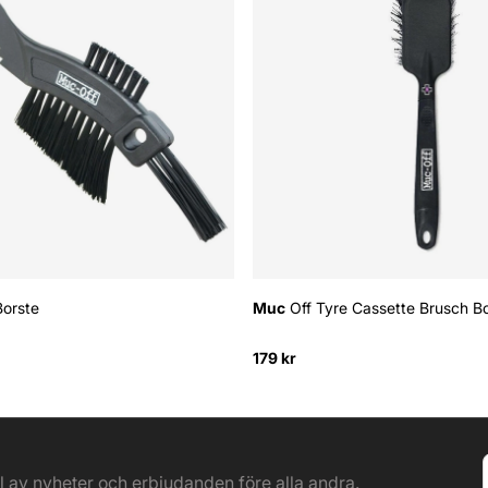
Borste
Muc
Off Tyre Cassette Brusch B
179 kr
el av nyheter och erbjudanden före alla andra.