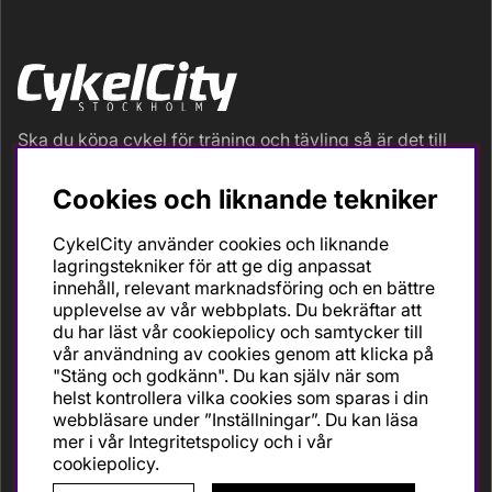
Ska du köpa cykel för träning och tävling så är det till
oss du ska vända dig. Racer, gravel, triathlon och MTB.
Vi är en mycket personlig cykelaffär med hög
Cookies och liknande tekniker
servicegrad och alla vi som jobbar är inbitna cyklister
med stor passion, erfarenhet och kunskap om cykling
CykelCity använder cookies och liknande
och dess produkter. Gör din bästa cykelaffär på
lagringstekniker för att ge dig anpassat
CykelCity!
innehåll, relevant marknadsföring och en bättre
upplevelse av vår webbplats. Du bekräftar att
du har läst vår cookiepolicy och samtycker till
vår användning av cookies genom att klicka på
"Stäng och godkänn". Du kan själv när som
helst kontrollera vilka cookies som sparas i din
webbläsare under ”Inställningar”. Du kan läsa
mer i vår
Integritetspolicy
och i vår
cookiepolicy
.