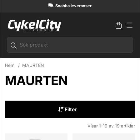
Snabba leveranser
Varuko
Antal i
.
Hem
MAURTEN
MAURTEN
Filter
Visar
1-19
av
19
artiklar
Produkter