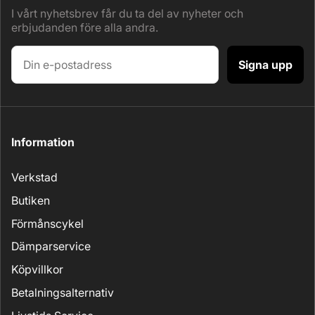
I vårt nyhetsbrev får du ta del av nyheter och
erbjudanden före alla andra.
Signa upp
Information
Verkstad
Butiken
Förmånscykel
Dämparservice
Köpvillkor
Betalningsalternativ