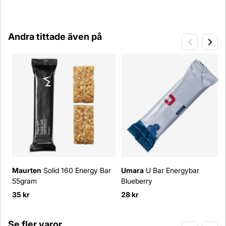
Andra tittade även på
Maurten
Solid 160 Energy Bar
Umara
U Bar Energybar
55gram
Blueberry
35 kr
28 kr
Se fler varor