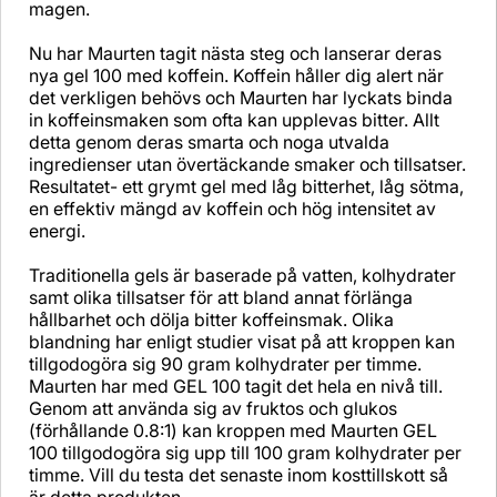
magen.
Nu har Maurten tagit nästa steg och lanserar deras
nya gel 100 med koffein. Koffein håller dig alert när
det verkligen behövs och Maurten har lyckats binda
in koffeinsmaken som ofta kan upplevas bitter. Allt
detta genom deras smarta och noga utvalda
ingredienser utan övertäckande smaker och tillsatser.
Resultatet- ett grymt gel med låg bitterhet, låg sötma,
en effektiv mängd av koffein och hög intensitet av
energi.
Traditionella gels är baserade på vatten, kolhydrater
samt olika tillsatser för att bland annat förlänga
hållbarhet och dölja bitter koffeinsmak. Olika
blandning har enligt studier visat på att kroppen kan
tillgodogöra sig 90 gram kolhydrater per timme.
Maurten har med GEL 100 tagit det hela en nivå till.
Genom att använda sig av fruktos och glukos
(förhållande 0.8:1) kan kroppen med Maurten GEL
100 tillgodogöra sig upp till 100 gram kolhydrater per
timme. Vill du testa det senaste inom kosttillskott så