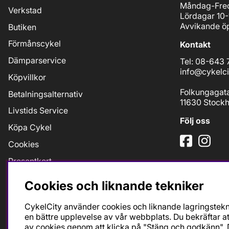
Måndag-Fred
Verkstad
Lördagar 10-
Avvikande öp
Butiken
Förmånscykel
Kontakt
Dämparservice
Tel: 08-643 
info@cykelci
Köpvillkor
Folkungagat
Betalningsalternativ
11630 Stock
Livstids Service
Följ oss
Köpa Cykel
Cookies
Presentkort
Jobb
Cookies och liknande tekniker
Taxfree
CykelCity använder cookies och liknande lagringstekni
Bikefit Retül
en bättre upplevelse av vår webbplats. Du bekräftar at
av cookies genom att klicka på "Stäng och godkänn". D