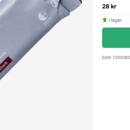
28
kr
I lager
EAN:
735008