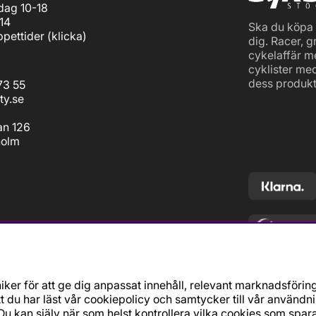
ag 10-18
14
Ska du köpa c
pettider (
klicka
)
dig. Racer, g
cykelaffär m
cyklister me
dess produkt
73 55
ty.se
an 126
holm
ker för att ge dig anpassat innehåll, relevant marknadsförin
t du har läst vår cookiepolicy och samtycker till vår användn
u kan själv när som helst kontrollera vilka cookies som spara