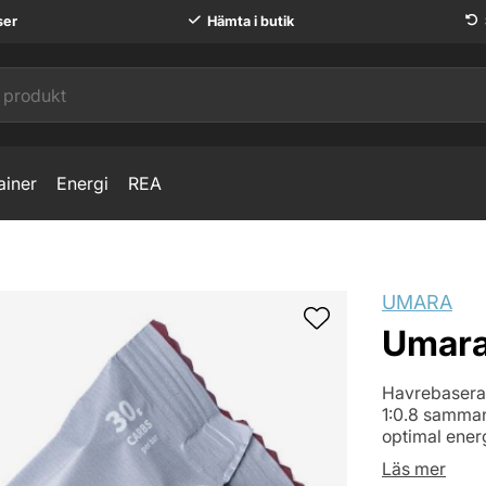
ser
Hämta i butik
ainer
Energi
REA
UMARA
Umara
Havrebaserad
1:0.8 samman
optimal energ
Läs mer