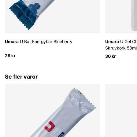
Umara
U Bar Energybar Blueberry
Umara
U Gel Ch
Skruvkork 50ml
28 kr
30 kr
Se fler varor