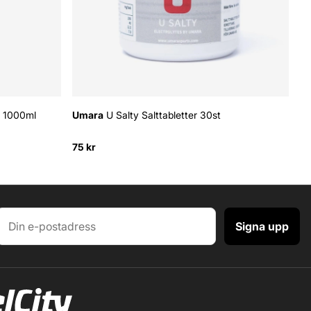
a 1000ml
Umara
U Salty Salttabletter 30st
U
75 kr
44
Signa upp