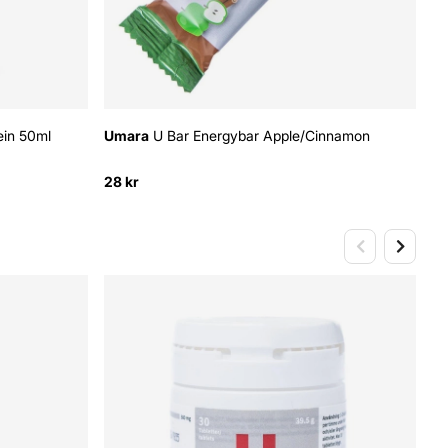
ein 50ml
Umara
U Bar Energybar Apple/Cinnamon
U
Ko
28 kr
30