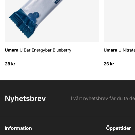
Umara
U Bar Energybar Blueberry
Umara
U Nitrat
28 kr
26 kr
Nyhetsbrev
I vårt nyhetsbrev får du ta d
Information
Öppettider