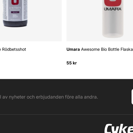
e Rödbetsshot
Umara
Awesome Bio Bottle Flask
55 kr
el av nyheter och erbjudanden före alla andra.