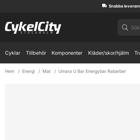
Snabba leveran
Cyklar
Tillbehör
Komponenter
Kläder/skor/hjälm
Tr
Hem
Energi
Mat
Umara U Bar Energybar Rabarber
Produktbilder Umara U Bar Energybar Rabarber