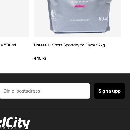
ka 500ml
Umara
U Sport Sportdryck Fläder 2kg
440 kr
Signa upp