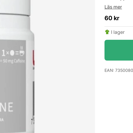
Läs mer
60
kr
I lager
EAN:
7350080