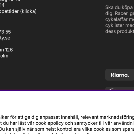
14
Ska du köpa c
pettider (
klicka
)
dig. Racer, g
cykelaffär m
cyklister me
dess produkt
73 55
ty.se
an 126
holm
ker för att ge dig anpassat innehåll, relevant marknadsförin
t du har läst vår cookiepolicy och samtycker till vår användn
u kan själv när som helst kontrollera vilka cookies som spara