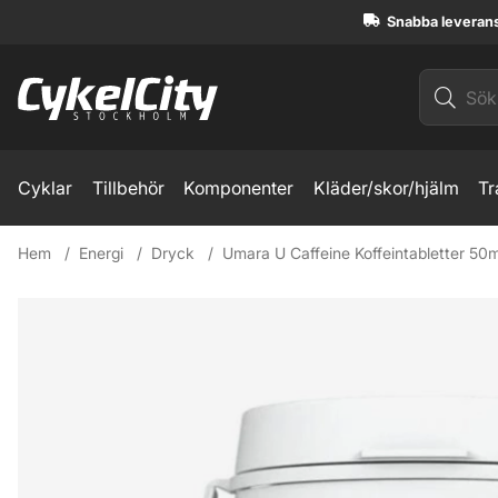
Snabba leveran
Cyklar
Tillbehör
Komponenter
Kläder/skor/hjälm
Tr
Hem
Energi
Dryck
Umara U Caffeine Koffeintabletter 50
Produktbilder Umara U Caffeine Koffeintabletter 50mg 100st