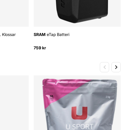
 Klossar
SRAM
eTap Batteri
759 kr