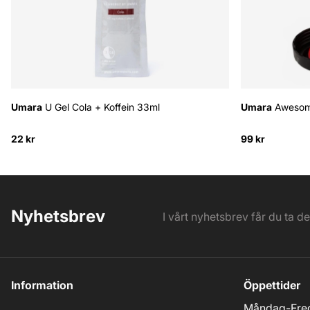
Umara
U Gel Cola + Koffein 33ml
Umara
Awesome
22 kr
99 kr
Nyhetsbrev
I vårt nyhetsbrev får du ta d
Information
Öppettider
Måndag-Fred