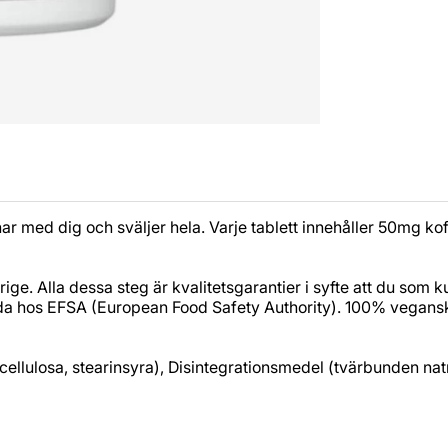
 har med dig och sväljer hela. Varje tablett innehåller 50mg 
ige. Alla dessa steg är kvalitetsgarantier i syfte att du som k
nda hos EFSA (European Food Safety Authority). 100% vegans
in cellulosa, stearinsyra), Disintegrationsmedel (tvärbunden