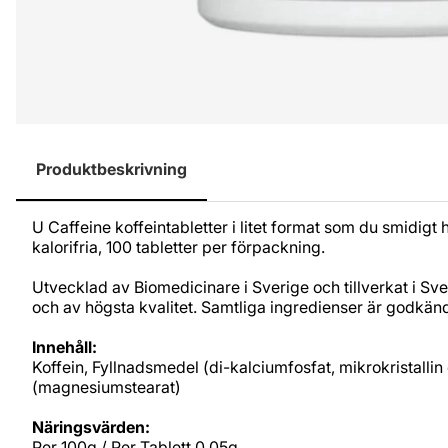
Produktbeskrivning
U Caffeine koffeintabletter i litet format som du smidigt
kalorifria, 100 tabletter per förpackning.
Utvecklad av Biomedicinare i Sverige och tillverkat i Sver
och av högsta kvalitet. Samtliga ingredienser är godkä
Innehåll:
Koffein, Fyllnadsmedel (di-kalciumfosfat, mikrokristall
(magnesiumstearat)
Näringsvärden:
Per 100g / Per Tablett 0.05g