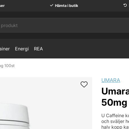
ser
Hämta i butik
ainer
Energi
REA
mg 100st
UMARA
Umara 
50mg 
U Caffeine ko
och sväljer h
halv kopp kaf