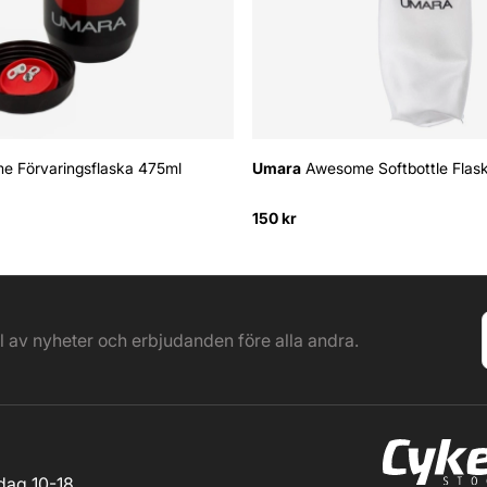
 Förvaringsflaska 475ml
Umara
Awesome Softbottle Flas
150 kr
el av nyheter och erbjudanden före alla andra.
ag 10-18