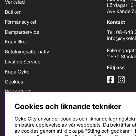
Verkstad
Lördagar 10-
Avvikande öp
Butiken
Förmånscykel
Kontakt
Dämparservice
Tel: 08-643 
info@cykelci
Köpvillkor
Folkungagat
Betalningsalternativ
11630 Stock
Livstids Service
Följ oss
Köpa Cykel
Cookies
Presentkort
Jobb
Cookies och liknande tekniker
Taxfree
CykelCity använder cookies och liknande lagringstekni
Bikefit Retül
en bättre upplevelse av vår webbplats. Du bekräftar at
av cookies genom att klicka på "Stäng och godkänn". D