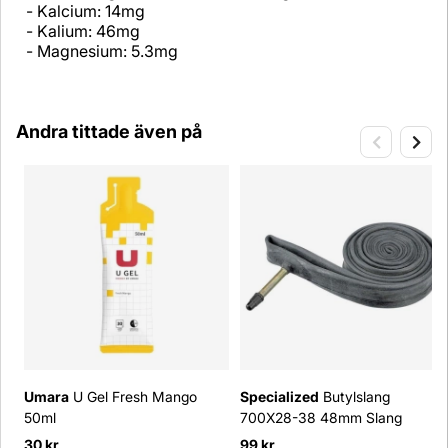
- Kalcium: 14mg
- Kalium: 46mg
- Magnesium: 5.3mg
Andra tittade även på
Umara
U Gel Fresh Mango
Specialized
Butylslang
50ml
700X28-38 48mm Slang
30 kr
99 kr