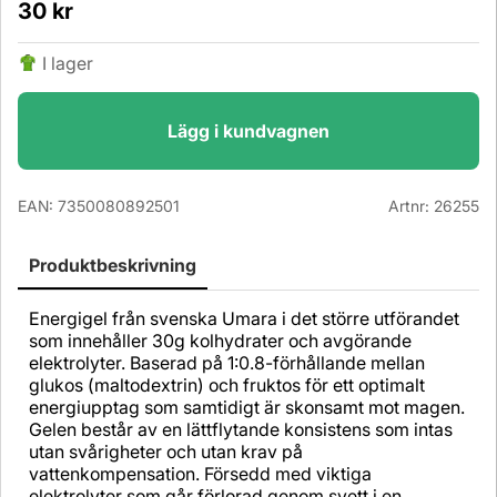
30
kr
I lager
Lägg i kundvagnen
EAN:
7350080892501
Artnr:
26255
Produktbeskrivning
Energigel från svenska Umara i det större utförandet
som innehåller 30g kolhydrater och avgörande
elektrolyter. Baserad på 1:0.8-förhållande mellan
glukos (maltodextrin) och fruktos för ett optimalt
energiupptag som samtidigt är skonsamt mot magen.
Gelen består av en lättflytande konsistens som intas
utan svårigheter och utan krav på
vattenkompensation. Försedd med viktiga
elektrolyter som går förlorad genom svett i en