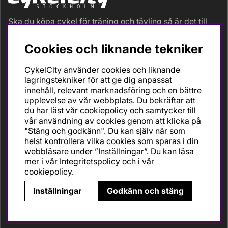
Ska du köpa cykel för träning och tävling så är det till
oss du ska vända dig. Racer, gravel, triathlon och MTB.
Vi är en mycket personlig cykelaffär med hög
Cookies och liknande tekniker
servicegrad och alla vi som jobbar är inbitna cyklister
med stor passion, erfarenhet och kunskap om cykling
CykelCity använder cookies och liknande
och dess produkter. Gör din bästa cykelaffär på
lagringstekniker för att ge dig anpassat
CykelCity!
innehåll, relevant marknadsföring och en bättre
upplevelse av vår webbplats. Du bekräftar att
du har läst vår cookiepolicy och samtycker till
vår användning av cookies genom att klicka på
"Stäng och godkänn". Du kan själv när som
helst kontrollera vilka cookies som sparas i din
webbläsare under ”Inställningar”. Du kan läsa
mer i vår
Integritetspolicy
och i vår
cookiepolicy
.
Inställningar
Godkänn och stäng
Copyright © CykelCity.
Vi använder cookies - läs mer här.