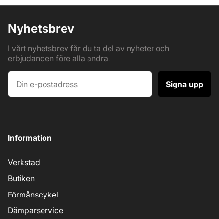
Nyhetsbrev
I vårt nyhetsbrev får du ta del av nyheter och
erbjudanden före alla andra.
Signa upp
Information
Verkstad
Butiken
Förmånscykel
Dämparservice