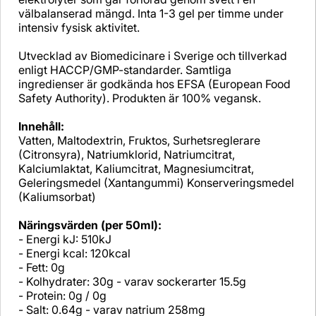
välbalanserad mängd. Inta 1-3 gel per timme under
intensiv fysisk aktivitet.
Utvecklad av Biomedicinare i Sverige och tillverkad
enligt HACCP/GMP-standarder. Samtliga
ingredienser är godkända hos EFSA (European Food
Safety Authority). Produkten är 100% vegansk.
Innehåll:
Vatten, Maltodextrin, Fruktos, Surhetsreglerare
(Citronsyra), Natriumklorid, Natriumcitrat,
Kalciumlaktat, Kaliumcitrat, Magnesiumcitrat,
Geleringsmedel (Xantangummi) Konserveringsmedel
(Kaliumsorbat)
Näringsvärden (per 50ml):
- Energi kJ: 510kJ
- Energi kcal: 120kcal
- Fett: 0g
- Kolhydrater: 30g - varav sockerarter 15.5g
- Protein: 0g / 0g
- Salt: 0.64g - varav natrium 258mg