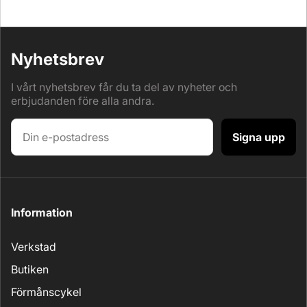
Nyhetsbrev
I vårt nyhetsbrev får du ta del av nyheter och
erbjudanden före alla andra.
Signa upp
Information
Verkstad
Butiken
Förmånscykel