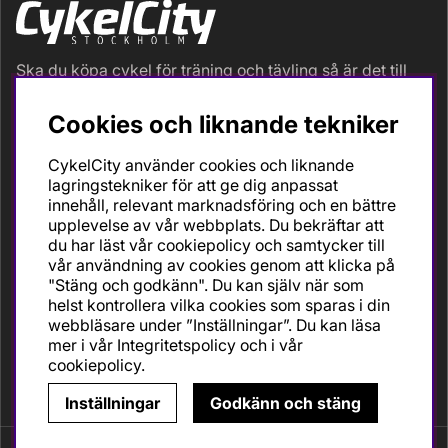
Ska du köpa cykel för träning och tävling så är det till
oss du ska vända dig. Racer, gravel, triathlon och MTB.
Vi är en mycket personlig cykelaffär med hög
Cookies och liknande tekniker
servicegrad och alla vi som jobbar är inbitna cyklister
med stor passion, erfarenhet och kunskap om cykling
CykelCity använder cookies och liknande
och dess produkter. Gör din bästa cykelaffär på
lagringstekniker för att ge dig anpassat
CykelCity!
innehåll, relevant marknadsföring och en bättre
upplevelse av vår webbplats. Du bekräftar att
du har läst vår cookiepolicy och samtycker till
vår användning av cookies genom att klicka på
"Stäng och godkänn". Du kan själv när som
helst kontrollera vilka cookies som sparas i din
webbläsare under ”Inställningar”. Du kan läsa
mer i vår
Integritetspolicy
och i vår
cookiepolicy
.
Inställningar
Godkänn och stäng