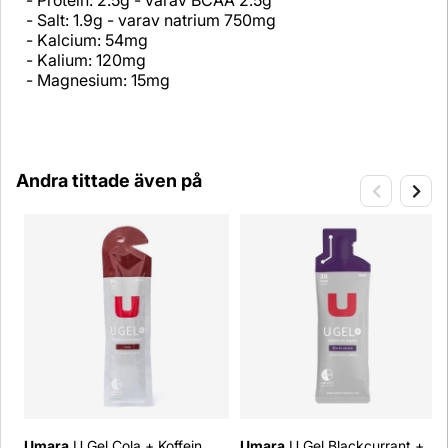
- Protein: 2.5g - varav BCAA 2.5g
- Salt: 1.9g - varav natrium 750mg
- Kalcium: 54mg
- Kalium: 120mg
- Magnesium: 15mg
Andra tittade även på
Umara
U Gel Cola + Koffein
Umara
U Gel Blackcurrant +