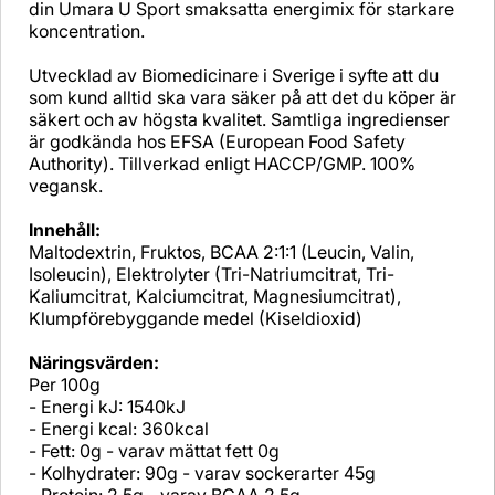
din Umara U Sport smaksatta energimix för starkare
koncentration.
Utvecklad av Biomedicinare i Sverige i syfte att du
som kund alltid ska vara säker på att det du köper är
säkert och av högsta kvalitet. Samtliga ingredienser
är godkända hos EFSA (European Food Safety
Authority). Tillverkad enligt HACCP/GMP. 100%
vegansk.
Innehåll:
Maltodextrin, Fruktos, BCAA 2:1:1 (Leucin, Valin,
Isoleucin), Elektrolyter (Tri-Natriumcitrat, Tri-
Kaliumcitrat, Kalciumcitrat, Magnesiumcitrat),
Klumpförebyggande medel (Kiseldioxid)
Näringsvärden:
Per 100g
- Energi kJ: 1540kJ
- Energi kcal: 360kcal
- Fett: 0g - varav mättat fett 0g
- Kolhydrater: 90g - varav sockerarter 45g