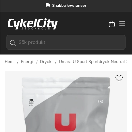
Snabba leveranser
Varuko
Antal i
.
Hem
Energi
Dryck
Umara U Sport Sportdryck Neutral 2k
Produktbilder Umara U Sport Sportdryck Neutral 2kg