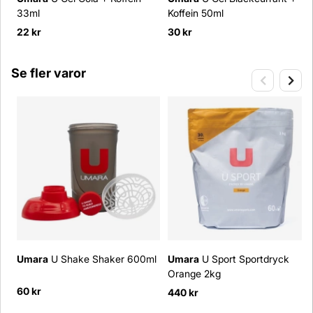
33ml
Koffein 50ml
22 kr
30 kr
Se fler varor
Umara
U Shake Shaker 600ml
Umara
U Sport Sportdryck
Orange 2kg
60 kr
440 kr