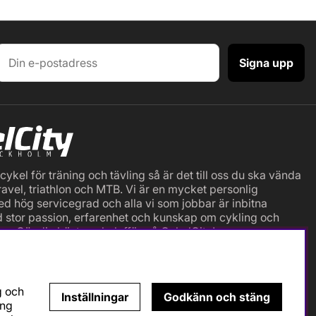
Signa upp
ykel för träning och tävling så är det till oss du ska vända
ravel, triathlon och MTB. Vi är en mycket personlig
ed hög servicegrad och alla vi som jobbar är inbitna
d stor passion, erfarenhet och kunskap om cykling och
er. Gör din bästa cykelaffär på CykelCity!
g och
Inställningar
Godkänn och stäng
ing