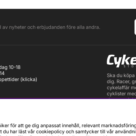
el av nyheter och erbjudanden före alla andra.
ag 10-18
14
Ska du köpa c
pettider (
klicka
)
dig. Racer, g
cykelaffär m
cyklister me
dess produkt
73 55
ty.se
an 126
holm
ker för att ge dig anpassat innehåll, relevant marknadsförin
t du har läst vår cookiepolicy och samtycker till vår användn