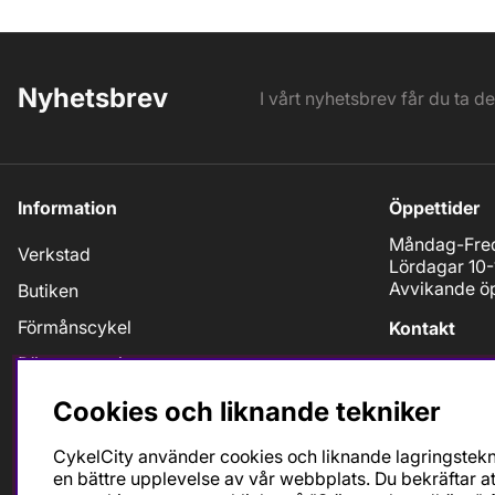
Nyhetsbrev
I vårt nyhetsbrev får du ta d
Information
Öppettider
Måndag-Fred
Verkstad
Lördagar 10-
Avvikande öp
Butiken
Förmånscykel
Kontakt
Dämparservice
Tel: 08-643 
info@cykelci
Köpvillkor
Cookies och liknande tekniker
Folkungagat
Betalningsalternativ
11630 Stock
CykelCity använder cookies och liknande lagringstekni
Livstids Service
en bättre upplevelse av vår webbplats. Du bekräftar at
Följ oss