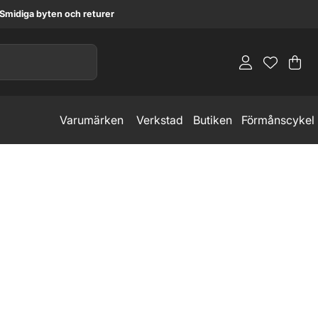
Smidiga byten och returer
Va
An
.
Varumärken
Verkstad
Butiken
Förmånscykel