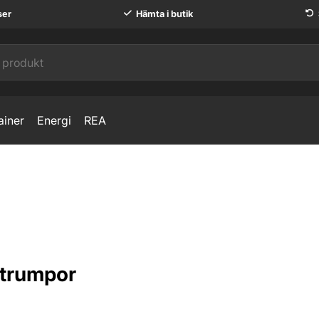
ser
Hämta i butik
ainer
Energi
REA
Strumpor