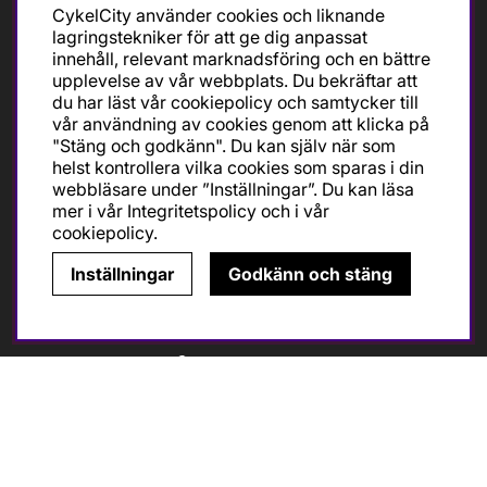
CykelCity använder cookies och liknande
Tel: 08-643 73 55
lagringstekniker för att ge dig anpassat
info@cykelcity.se
innehåll, relevant marknadsföring och en bättre
upplevelse av vår webbplats. Du bekräftar att
Folkungagatan 126
du har läst vår cookiepolicy och samtycker till
11630 Stockholm
vår användning av cookies genom att klicka på
"Stäng och godkänn". Du kan själv när som
helst kontrollera vilka cookies som sparas i din
webbläsare under ”Inställningar”. Du kan läsa
Följ oss
mer i vår
Integritetspolicy
och i vår
cookiepolicy
.
Inställningar
Godkänn och stäng
Ska du köpa cykel för träning och tävling så är det till
oss du ska vända dig. Racer, gravel, triathlon och MTB.
Vi är en mycket personlig cykelaffär med hög