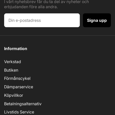
I vårt nyhetsbrev får du ta del av nyheter och
erbjudanden före alla andra.
Signa upp
Information
Verkstad
Butiken
Förmånscykel
Dämparservice
Köpvillkor
Betalningsalternativ
Livstids Service