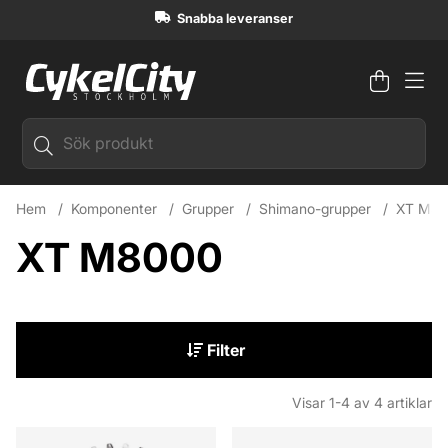
Snabba leveranser
Varuko
Antal i
.
Hem
Komponenter
Grupper
Shimano-grupper
XT M8
XT M8000
Filter
Visar
1-4
av
4
artiklar
Produkter