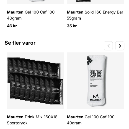
Maurten
Gel 100 Caf 100
Maurten
Solid 160 Energy Bar
40gram
55gram
B
46 kr
35 kr
3
Se fler varor
Maurten
Drink Mix 160X18
Maurten
Gel 100 Caf 100
Sportdryck
40gram