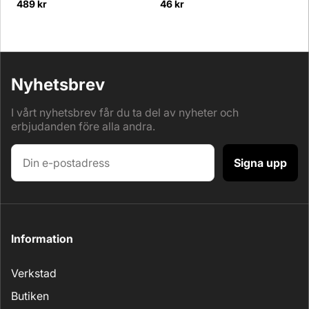
489 kr
46 kr
5
Nyhetsbrev
I vårt nyhetsbrev får du ta del av nyheter och
erbjudanden före alla andra.
Signa upp
Information
Verkstad
Butiken