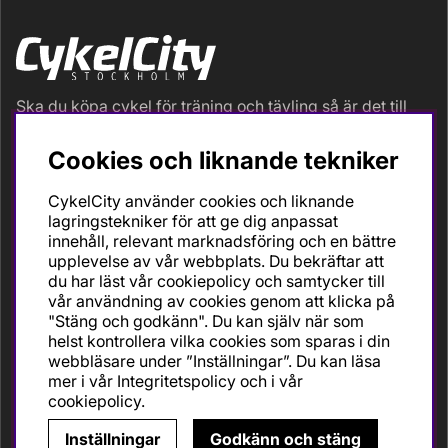
Ska du köpa cykel för träning och tävling så är det till
oss du ska vända dig. Racer, gravel, triathlon och MTB.
Vi är en mycket personlig cykelaffär med hög
Cookies och liknande tekniker
servicegrad och alla vi som jobbar är inbitna cyklister
med stor passion, erfarenhet och kunskap om cykling
CykelCity använder cookies och liknande
och dess produkter. Gör din bästa cykelaffär på
lagringstekniker för att ge dig anpassat
CykelCity!
innehåll, relevant marknadsföring och en bättre
upplevelse av vår webbplats. Du bekräftar att
du har läst vår cookiepolicy och samtycker till
vår användning av cookies genom att klicka på
"Stäng och godkänn". Du kan själv när som
helst kontrollera vilka cookies som sparas i din
webbläsare under ”Inställningar”. Du kan läsa
mer i vår
Integritetspolicy
och i vår
cookiepolicy
.
Inställningar
Godkänn och stäng