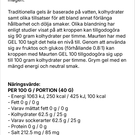
Traditionella gels är baserade på vatten, kolhydrater
samt olika tillsatser för att bland annat förlänga
hållbarhet och dölja smaker. Olika blandning har
enligt studier visat på att kroppen kan tillgodogöra
sig 90 gram kolhydrater per timme. Maurten har med
GEL 100 tagit det hela en nivå till. Genom att använda
sig av fruktos och glukos (förhållande 0.8:1) kan
kroppen med Maurten GEL 100 tillgodogöra sig upp
till 100 gram kolhydrater per timme. Grym gel med en
mängd energi och neutral smak.
Näringsvärde:
PER 100 G / PORTION (40 G)
- Energi 1063 kJ, 250 kcal / 425 kJ, 100 kcal
- Fett 0 g / 0 g
- Varav mättat fett 0 g / 0 g
- Kolhydrater 62.5 g / 25 g
- Varav sockerarter 62.5 g / 25 g
- Protein 0 g / 0 g
- Salt 212.5 mg / 85 mg