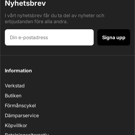
Nyhetsbrev
I vårt nyhetsbrev får du ta del av nyheter och
erbjudanden före alla andra.
Signa upp
Information
Verkstad
Butiken
Förmånscykel
Dämparservice
Köpvillkor