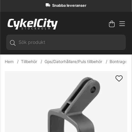
Snabba leveranser
Varuko
Antal i
.
Hem
Tillbehör
Gps/Datorhållare/Puls tillbehör
Bontrager 
Produktbilder Bontrager Blendr Commuter Low Mount Lampf