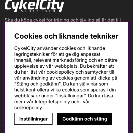
Ska du köpa cykel för träning och tävling så är det till
oss du ska vända dig. Racer, gravel, triathlon och MTB.
Vi är en mycket personlig cykelaffär med hög
Cookies och liknande tekniker
servicegrad och alla vi som jobbar är inbitna cyklister
med stor passion, erfarenhet och kunskap om cykling
CykelCity använder cookies och liknande
och dess produkter. Gör din bästa cykelaffär på
lagringstekniker för att ge dig anpassat
CykelCity!
innehåll, relevant marknadsföring och en bättre
upplevelse av vår webbplats. Du bekräftar att
du har läst vår cookiepolicy och samtycker till
vår användning av cookies genom att klicka på
"Stäng och godkänn". Du kan själv när som
helst kontrollera vilka cookies som sparas i din
webbläsare under ”Inställningar”. Du kan läsa
mer i vår
Integritetspolicy
och i vår
cookiepolicy
.
Inställningar
Godkänn och stäng