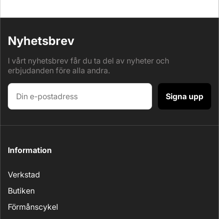
Nyhetsbrev
I vårt nyhetsbrev får du ta del av nyheter och
erbjudanden före alla andra.
Signa upp
Information
Verkstad
Butiken
Förmånscykel