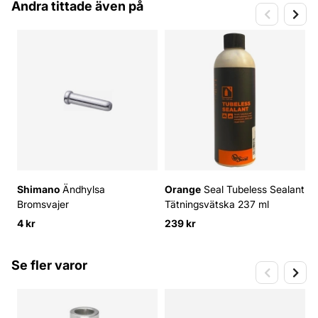
Andra tittade även på
Shimano
Ändhylsa
Orange
Seal Tubeless Sealant
Bromsvajer
Tätningsvätska 237 ml
6
4 kr
239 kr
Se fler varor