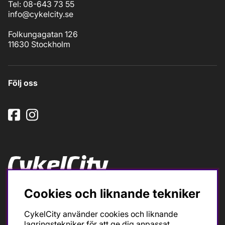
Tel: 08-643 73 55
info@cykelcity.se
Folkungagatan 126
11630 Stockholm
Följ oss
Ska du köpa cykel för träning och tävling så är det till
Cookies och liknande tekniker
oss du ska vända dig. Racer, gravel, triathlon och MTB.
Vi är en mycket personlig cykelaffär med hög
CykelCity använder cookies och liknande
servicegrad och alla vi som jobbar är inbitna cyklister
lagringstekniker för att ge dig anpassat