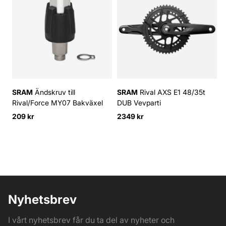
SRAM
Ändskruv till
SRAM
Rival AXS E1 48/35t
Rival/Force MY07 Bakväxel
DUB Vevparti
M
209 kr
2349 kr
1
Nyhetsbrev
I vårt nyhetsbrev får du ta del av nyheter och