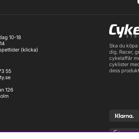
ag 10-18
14
Ska du köpa c
pettider (
klicka
)
dig. Racer, g
cykelaffär m
cyklister me
dess produkt
73 55
ty.se
an 126
holm