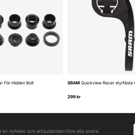
ar För Hidden Bolt
SRAM
Quickview Racer styrfäste
299 kr
el av nyheter och erbjudanden före alla andra.