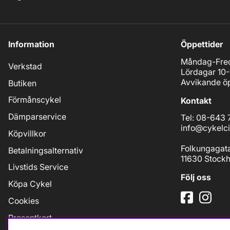
Information
Öppettider
Måndag-Fred
Verkstad
Lördagar 10-
Avvikande öp
Butiken
Förmånscykel
Kontakt
Dämparservice
Tel: 08-643 
info@cykelci
Köpvillkor
Folkungagat
Betalningsalternativ
11630 Stock
Livstids Service
Följ oss
Köpa Cykel
Cookies
Presentkort