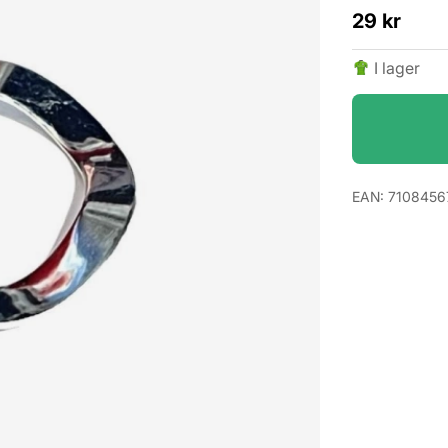
29
kr
I lager
EAN:
7108456