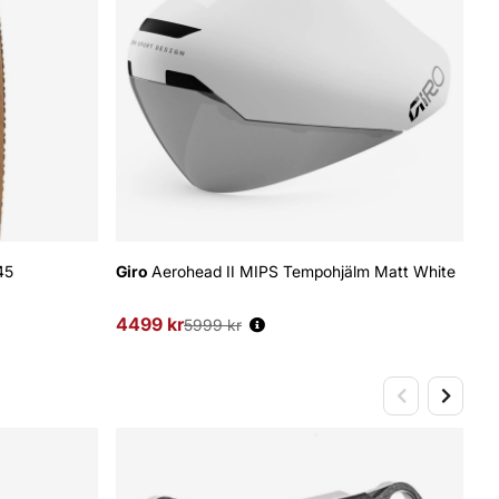
45
Giro
Aerohead II MIPS Tempohjälm Matt White
Gr
Sk
4499 kr
Ordinarie pris:
5999 kr
54