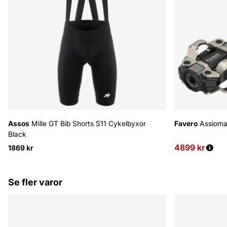
Assos
Mille GT Bib Shorts S11 Cykelbyxor
Favero
Assioma
Black
4899 kr
Ordinarie pris
1869 kr
Se fler varor