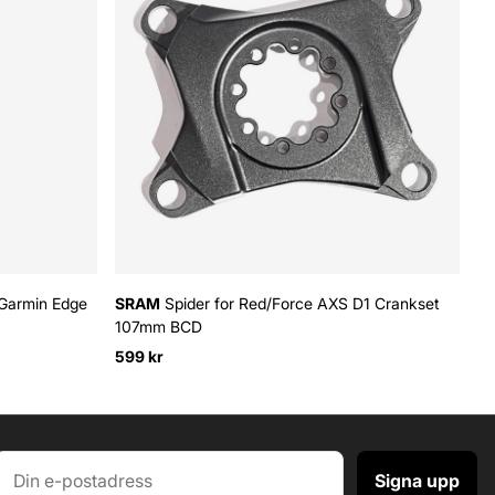
 Garmin Edge
SRAM
Spider for Red/Force AXS D1 Crankset
S
107mm BCD
48
599 kr
Signa upp