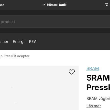
ser
Hämta i butik
ainer
Energi
REA
 PressFit adapter
SRAM
SRAM 
PressF
SRAM vågbric
Läs mer