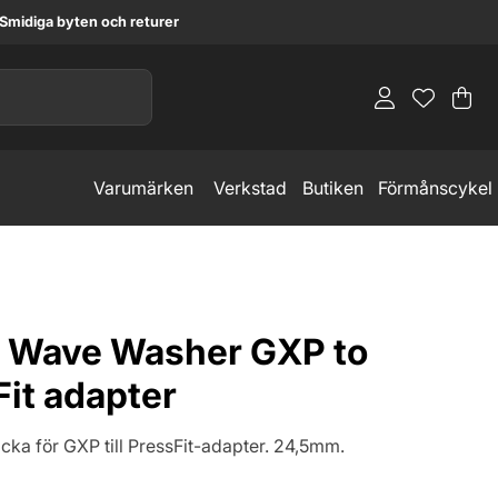
Smidiga byten och returer
Va
An
.
Varumärken
Verkstad
Butiken
Förmånscykel
Wave Washer GXP to
it adapter
ka för GXP till PressFit-adapter. 24,5mm.