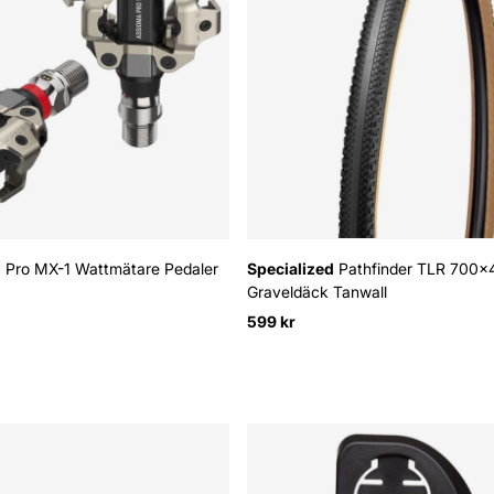
 Pro MX-1 Wattmätare Pedaler
Specialized
Pathfinder TLR 700x
Graveldäck Tanwall
:
599 kr