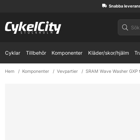
Snabba leveran
Cyklar
Tillbehör
Komponenter
Kläder/skor/hjälm
Tr
Hem
Komponenter
Vevpartier
SRAM Wave Washer GXP to
Produktbilder SRAM Wave Washer GXP to PressFit adapter