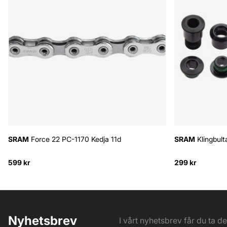
SRAM
Force 22 PC-1170 Kedja 11d
SRAM
Klingbult
599 kr
299 kr
Nyhetsbrev
I vårt nyhetsbrev får du ta d