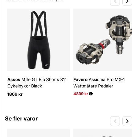
Assos
Mille GT Bib Shorts S11
Favero
Assioma Pro MX-1
Cykelbyxor Black
Wattmätare Pedaler
1869 kr
4899 kr
Ordinarie pris:
Se fler varor