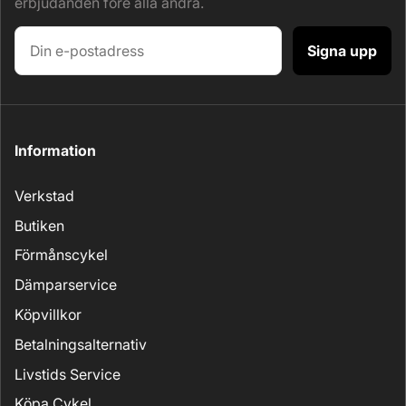
erbjudanden före alla andra.
Signa upp
Information
Verkstad
Butiken
Förmånscykel
Dämparservice
Köpvillkor
Betalningsalternativ
Livstids Service
Köpa Cykel