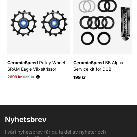
CeramicSpeed
Pulley Wheel
CeramicSpeed
BB Alpha
SRAM Eagle Växeltrissor
Service kit for DUB
2699 kr
Ordinarie pris:
3699 kr
199 kr
Nyhetsbrev
I vårt nyhetsbrev får du ta del av nyheter och