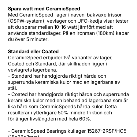
Spara watt med CeramicSpeed
Med CeramicSpeed-lager i naven, bakväxeltrissor
(OSPW-system), vevlager och UFO-kedja visar tester
att du sparar mellan 10-16 watt jämfört med att
använda standardlager. På en Ironman (180km) kapar
du över 5 minuter!
Standard eller Coated
CeramicSpeed erbjuder två varianter av lager,
Coated och Standard, där skillnaden ligger i
vevlagrets lagerbana.
- Standard har handgjorda riktigt hårda och
superrunda keramiska kulor med en lagerbana av
stål.
- Coated har handgjorda riktigt hårda och superrunda
keramiska kulor med en behandlad lagerbana som är
lika hård som CeramicSpeeds hårda kulor. Detta
resulterar i ytterligare 50% mindre friktion och
förlänger livslängden med hela 60%.
- CeramicSpeed Bearings kullager 15267-2RSF/HC5