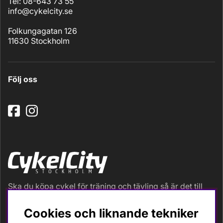
Tel: 08-643 73 55
info@cykelcity.se
Folkungagatan 126
11630 Stockholm
Följ oss
Ska du köpa cykel för träning och tävling så är det till
oss du ska vända dig. Racer, gravel, triathlon och MTB.
Vi är en mycket personlig cykelaffär med hög
Cookies och liknande tekniker
servicegrad och alla vi som jobbar är inbitna cyklister