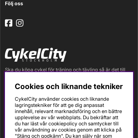
Följ oss
Ska du köpa cykel för träning och tävling så är det till
oss du ska vända dig. Racer, gravel, triathlon och MTB.
Vi är en mycket personlig cykelaffär med hög
Cookies och liknande tekniker
servicegrad och alla vi som jobbar är inbitna cyklister
med stor passion, erfarenhet och kunskap om cykling
CykelCity använder cookies och liknande
och dess produkter. Gör din bästa cykelaffär på
lagringstekniker för att ge dig anpassat
CykelCity!
innehåll, relevant marknadsföring och en bättre
upplevelse av vår webbplats. Du bekräftar att
du har läst vår cookiepolicy och samtycker till
vår användning av cookies genom att klicka på
"Stäng och godkänn". Du kan själv när som