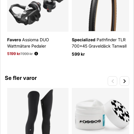
Favero
Assioma DUO
Specialized
Pathfinder TLR
Wattmätare Pedaler
700x45 Graveldäck Tanwall
5199 kr
Ordinarie pris:
7999 kr
599 kr
Se fler varor