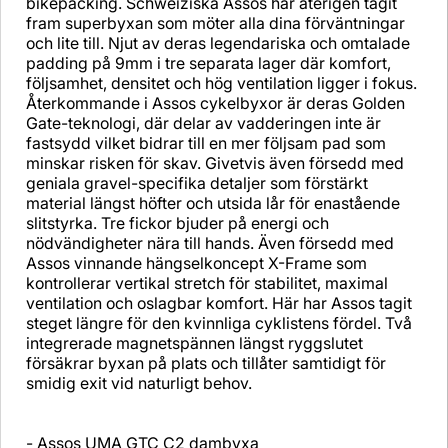
bikepacking. Schweiziska Assos har återigen tagit
fram superbyxan som möter alla dina förväntningar
och lite till. Njut av deras legendariska och omtalade
padding på 9mm i tre separata lager där komfort,
följsamhet, densitet och hög ventilation ligger i fokus.
Återkommande i Assos cykelbyxor är deras Golden
Gate-teknologi, där delar av vadderingen inte är
fastsydd vilket bidrar till en mer följsam pad som
minskar risken för skav. Givetvis även försedd med
geniala gravel-specifika detaljer som förstärkt
material längst höfter och utsida lår för enastående
slitstyrka. Tre fickor bjuder på energi och
nödvändigheter nära till hands. Även försedd med
Assos vinnande hängselkoncept X-Frame som
kontrollerar vertikal stretch för stabilitet, maximal
ventilation och oslagbar komfort. Här har Assos tagit
steget längre för den kvinnliga cyklistens fördel. Två
integrerade magnetspännen längst ryggslutet
försäkrar byxan på plats och tillåter samtidigt för
smidig exit vid naturligt behov.
- Assos UMA GTC C2 dambyxa