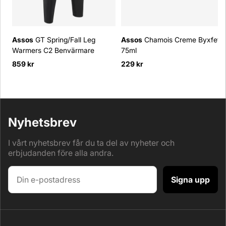
Assos
GT Spring/Fall Leg
Assos
Chamois Creme Byxfett
Warmers C2 Benvärmare
75ml
859 kr
229 kr
Nyhetsbrev
I vårt nyhetsbrev får du ta del av nyheter och
erbjudanden före alla andra.
Signa upp