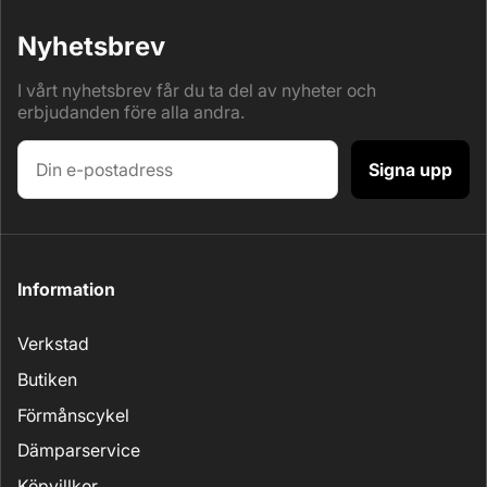
Nyhetsbrev
I vårt nyhetsbrev får du ta del av nyheter och
erbjudanden före alla andra.
Signa upp
Information
Verkstad
Butiken
Förmånscykel
Dämparservice
Köpvillkor