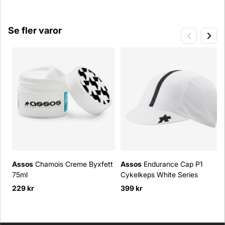
Se fler varor
Assos
Chamois Creme Byxfett
Assos
Endurance Cap P1
75ml
Cykelkeps White Series
229 kr
399 kr