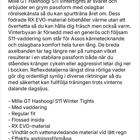
Mille GT Hashoogi S11 vintertights är svaret och
erbjuder en grym passform med oslagbar
rörelsekänsla så du kan spurtträna året om. Dess
fodrade RX EVO-material bibehåller värme utan att
överhetta så du kan hålla dig fräsch men också varm.
Vinterbyxan är försedd med en generös och följsam
S11-vaddering som står för Assos kännetecknande
och oslagbara komfort hela turen lång. De breda
axelbanden tar tag längre ner på rumpan vilket
resulterar i en stabilare passform både när du
ståendes kränger cykeln eller aggressivt letar dig ner
i bocken. Reflexdetaljerna längst dina rörliga vader
gör dig ordentligt synlig i diverse riktningar så du
med säkerhet kan fullfölja träningen trots vinterns
dalande dagsljus.
- Mille GT Hashoogi S11 Winter Tights
- Med vaddering
- Regular fit
- Flossad insida
- RX EVO-material
- Vindtät och vattenavledande material vid lätt regn
- Effektiv andningsförmåga