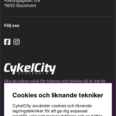
Folkungagatan 126
11630 Stockholm
Följ oss
Ska du köpa cykel för träning och tävling så är det till
oss du ska vända dig. Racer, gravel, triathlon och MTB.
Vi är en mycket personlig cykelaffär med hög
Cookies och liknande tekniker
servicegrad och alla vi som jobbar är inbitna cyklister
med stor passion, erfarenhet och kunskap om cykling
CykelCity använder cookies och liknande
och dess produkter. Gör din bästa cykelaffär på
lagringstekniker för att ge dig anpassat
CykelCity!