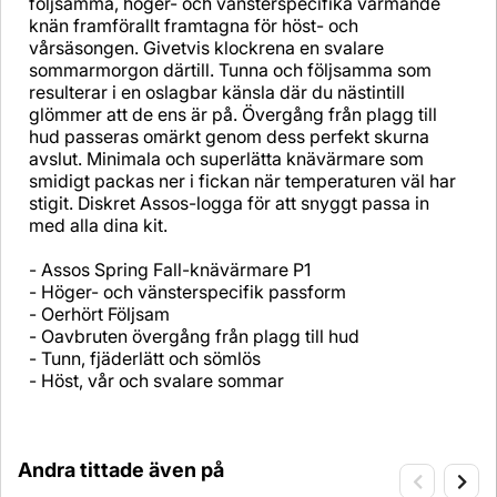
följsamma, höger- och vänsterspecifika värmande
knän framförallt framtagna för höst- och
vårsäsongen. Givetvis klockrena en svalare
sommarmorgon därtill. Tunna och följsamma som
resulterar i en oslagbar känsla där du nästintill
glömmer att de ens är på. Övergång från plagg till
hud passeras omärkt genom dess perfekt skurna
avslut. Minimala och superlätta knävärmare som
smidigt packas ner i fickan när temperaturen väl har
stigit. Diskret Assos-logga för att snyggt passa in
med alla dina kit.
- Assos Spring Fall-knävärmare P1
- Höger- och vänsterspecifik passform
- Oerhört Följsam
- Oavbruten övergång från plagg till hud
- Tunn, fjäderlätt och sömlös
- Höst, vår och svalare sommar
Andra tittade även på