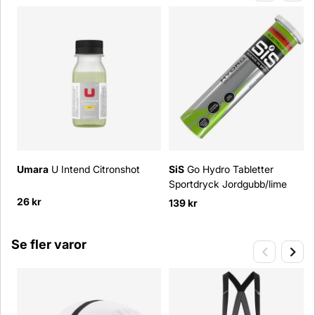
Umara
U Intend Citronshot
SiS
Go Hydro Tabletter
Sportdryck Jordgubb/lime
26 kr
139 kr
Se fler varor