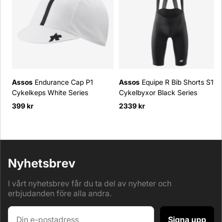
Assos
Endurance Cap P1
Assos
Equipe R Bib Shorts S11
Cykelkeps White Series
Cykelbyxor Black Series
399 kr
2339 kr
Nyhetsbrev
I vårt nyhetsbrev får du ta del av nyheter och
erbjudanden före alla andra.
Signa upp