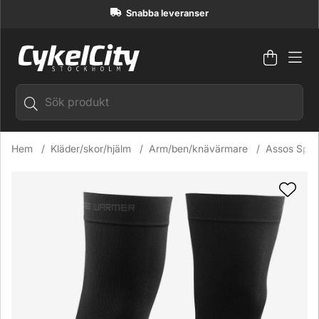
Snabba leveranser
Varuko
Antal i
.
Hem
Kläder/skor/hjälm
Arm/ben/knävärmare
Assos Spri
Produktbilder Assos Spring Fall Knee Warmers P1 Knävärma