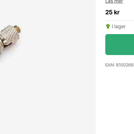
Läs mer
25
kr
I lager
EAN:
8100266