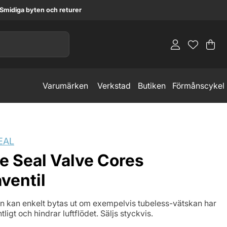
Smidiga byten och returer
Va
An
.
Varumärken
Verkstad
Butiken
Förmånscykel
EAL
e Seal Valve Cores
ventil
en kan enkelt bytas ut om exempelvis tubeless-vätskan har
tligt och hindrar luftflödet. Säljs styckvis.