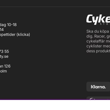
ag 10-18
14
Ska du köpa c
pettider (
klicka
)
dig. Racer, g
cykelaffär m
cyklister me
dess produkt
73 55
ty.se
an 126
holm