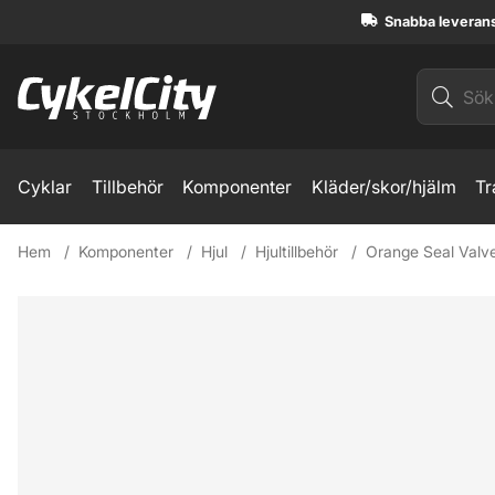
Snabba leveran
Cyklar
Tillbehör
Komponenter
Kläder/skor/hjälm
Tr
Hem
Komponenter
Hjul
Hjultillbehör
Orange Seal Valve
Produktbilder Orange Seal Valve Cores Prestaventil