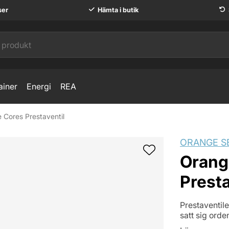
ser
Hämta i butik
ainer
Energi
REA
 Cores Prestaventil
ORANGE S
Orang
Presta
Prestaventil
satt sig orden