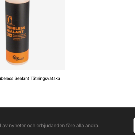
beless Sealant Tätningsvätska
el av nyheter och erbjudanden före alla andra.