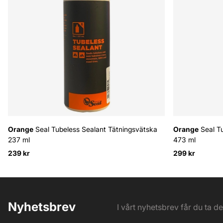
Orange
Seal Tubeless Sealant Tätningsvätska
Orange
Seal Tu
237 ml
473 ml
239 kr
299 kr
Nyhetsbrev
I vårt nyhetsbrev får du ta d