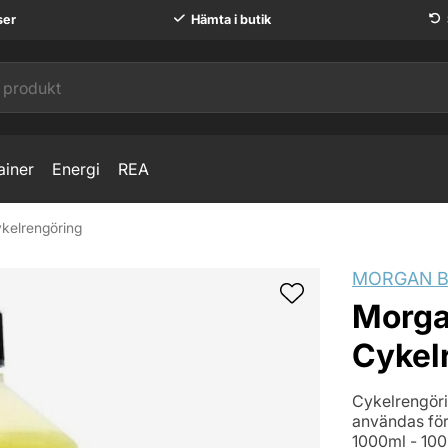
ser
Hämta i butik
ainer
Energi
REA
ykelrengöring
ng
MORGAN B
Morgan
Cykel
Cykelrengöri
användas för 
1000ml - 100