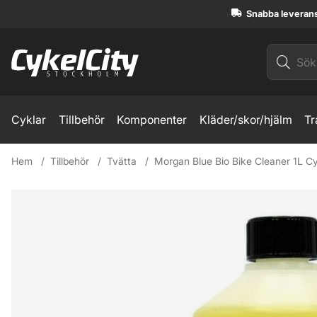
Snabba leveran
Cyklar
Tillbehör
Komponenter
Kläder/skor/hjälm
Tr
Hem
Tillbehör
Tvätta
Morgan Blue Bio Bike Cleaner 1L C
Produktbilder Morgan Blue Bio Bike Cleaner 1L Cykelrengöri