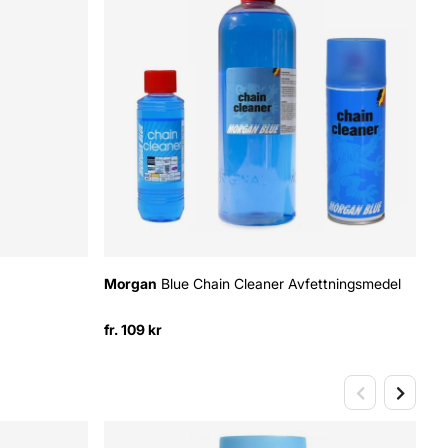
Morgan
Blue Chain Cleaner Avfettningsmedel
M
fr. 109 kr
10