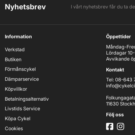
Nyhetsbrev
I vårt nyhetsbrev får du ta d
Information
Öppettider
Måndag-Fred
Verkstad
Lördagar 10-
Avvikande öp
Butiken
Förmånscykel
Kontakt
Dämparservice
Tel: 08-643 
info@cykelci
Köpvillkor
Folkungagat
Betalningsalternativ
11630 Stock
Livstids Service
Följ oss
Köpa Cykel
Cookies