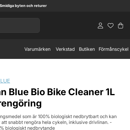
Smidiga byten och returer
Va
An
.
Varumärken
Verkstad
Butiken
Förmånscykel
LUE
 Blue Bio Bike Cleaner 1L
rengöring
ngsmedel som är 100% biologiskt nedbrytbart och kan
att snabbt rengöra hela cykeln, inklusive drivlinan. -
% biologiskt nedbrytande