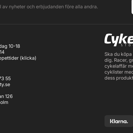
el av nyheter och erbjudanden före alla andra.
ag 10-18
14
Ska du köpa c
pettider (
klicka
)
dig. Racer, g
cykelaffär m
cyklister me
dess produkt
73 55
ty.se
an 126
holm