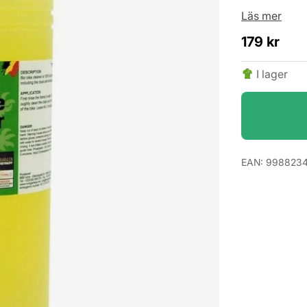
Läs mer
179
kr
I lager
EAN:
9988234