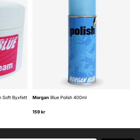
 Soft Byxfett
Morgan
Blue Polish 400ml
M
159 kr
24