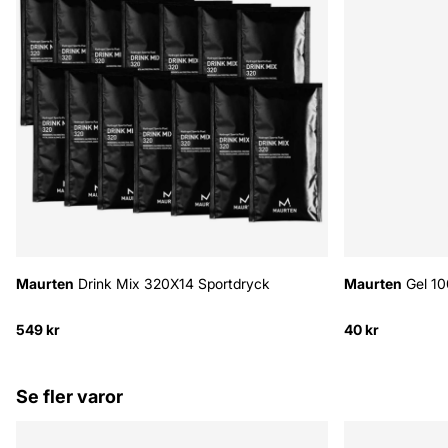
Maurten
Drink Mix 320X14 Sportdryck
Maurten
Gel 1
549 kr
40 kr
Se fler varor