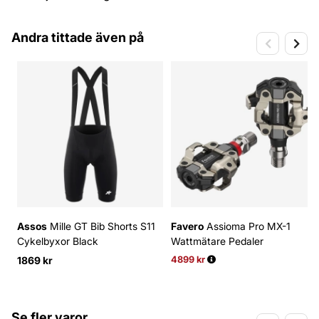
Andra tittade även på
Assos
Mille GT Bib Shorts S11
Favero
Assioma Pro MX-1
Cykelbyxor Black
Wattmätare Pedaler
1869 kr
4899 kr
Ordinarie pris:
Se fler varor