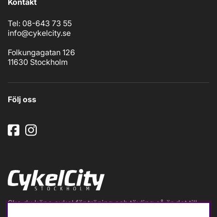
Kontakt
Tel: 08-643 73 55
info@cykelcity.se
Folkungagatan 126
11630 Stockholm
Följ oss
Ska du köpa cykel för träning och tävling så är det till
oss du ska vända dig. Racer, gravel, triathlon och MTB.