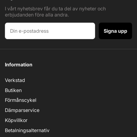
I vårt nyhetsbrev får du ta del av nyheter och
erbjudanden före alla andra.
Signa upp
Information
Verkstad
Butiken
Förmånscykel
Dämparservice
Köpvillkor
Betalningsalternativ