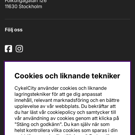
Folkungagatan 126
11630 Stockholm
Följ oss
Cookies och liknande tekniker
CykelCity använder cookies och liknande
lagringstekniker för att ge dig anpassat
Ska du köpa cykel för träning och tävling så är det till
innehåll, relevant marknadsföring och en bättre
oss du ska vända dig. Racer, gravel, triathlon och MTB.
upplevelse av vår webbplats. Du bekräftar att
Vi är en mycket personlig cykelaffär med hög
du har läst vår cookiepolicy och samtycker till
servicegrad och alla vi som jobbar är inbitna cyklister
vår användning av cookies genom att klicka på
med stor passion, erfarenhet och kunskap om cykling
"Stäng och godkänn". Du kan själv när som
och dess produkter. Gör din bästa cykelaffär på
helst kontrollera vilka cookies som sparas i din
CykelCity!