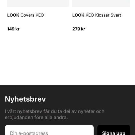
LOOK
Covers KEO
LOOK
KEO Klossar Svart
149 kr
279 kr
Nyhetsbrev
I vårt nyhetsbrev får du ta del av nyheter och
erbjudanden före alla andra.
Signa upp