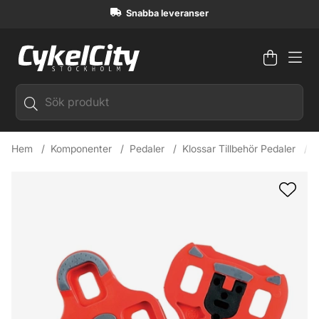
Snabba leveranser
Varuko
Antal i
.
Hem
Komponenter
Pedaler
Klossar Tillbehör Pedaler
L
Produktbilder LOOK KEO Klossar Röd