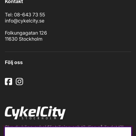
Kontakt
Tel: 08-643 73 55
info@cykelcity.se
Folkungagatan 126
11630 Stockholm
Följ oss
Ska du köpa cykel för träning och tävling så är det till
oss du ska vända dig. Racer, gravel, triathlon och MTB.