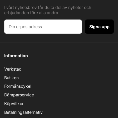
I vårt nyhetsbrev får du ta del av nyheter och
erbjudanden före alla andra.
Signa upp
Information
Verkstad
Butiken
Förmånscykel
Dämparservice
Köpvillkor
Betalningsalternativ