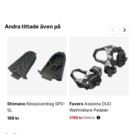
Andra tittade även på
Shimano
Klossöverdrag SPD-
Favero
Assioma DUO
F
SL
Wattmätare Pedaler
W
199 kr
5199 kr
Ordinarie pris:
7999 kr
3
O