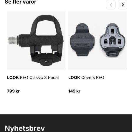
Se fler varor
LOOK
KEO Classic 3 Pedal
LOOK
Covers KEO
799 kr
149 kr
1
Nyhetsbrev