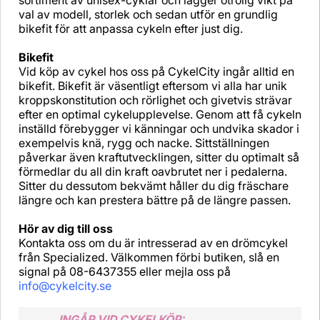
sortiment av unisex-cyklar och lägger otrolig vikt på
val av modell, storlek och sedan utför en grundlig
bikefit för att anpassa cykeln efter just dig.
Bikefit
Vid köp av cykel hos oss på CykelCity ingår alltid en
bikefit. Bikefit är väsentligt eftersom vi alla har unik
kroppskonstitution och rörlighet och givetvis strävar
efter en optimal cykelupplevelse. Genom att få cykeln
inställd förebygger vi känningar och undvika skador i
exempelvis knä, rygg och nacke. Sittställningen
påverkar även kraftutvecklingen, sitter du optimalt så
förmedlar du all din kraft oavbrutet ner i pedalerna.
Sitter du dessutom bekvämt håller du dig fräschare
längre och kan prestera bättre på de längre passen.
Hör av dig till oss
Kontakta oss om du är intresserad av en drömcykel
från Specialized. Välkommen förbi butiken, slå en
signal på 08-6437355 eller mejla oss på
info@cykelcity.se
INGÅR VID CYKELKÖP: