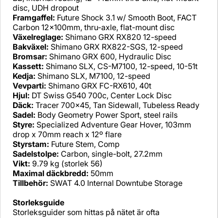
disc, UDH dropout
Framgaffel:
Future Shock 3.1 w/ Smooth Boot, FACT
Carbon 12x100mm, thru-axle, flat-mount disc
Växelreglage:
Shimano GRX RX820 12-speed
Bakväxel:
Shimano GRX RX822-SGS, 12-speed
Bromsar:
Shimano GRX 600, Hydraulic Disc
Kassett:
Shimano SLX, CS-M7100, 12-speed, 10-51t
Kedja:
Shimano SLX, M7100, 12-speed
Vevparti:
Shimano GRX FC-RX610, 40t
Hjul:
DT Swiss G540 700c, Center Lock Disc
Däck:
Tracer 700x45, Tan Sidewall, Tubeless Ready
Sadel:
Body Geometry Power Sport, steel rails
Styre:
Specialized Adventure Gear Hover, 103mm
drop x 70mm reach x 12º flare
Styrstam:
Future Stem, Comp
Sadelstolpe:
Carbon, single-bolt, 27.2mm
Vikt:
9.79 kg (storlek 56)
Maximal däckbredd:
50mm
Tillbehör:
SWAT 4.0 Internal Downtube Storage
Storleksguide
Storleksguider som hittas på nätet är ofta