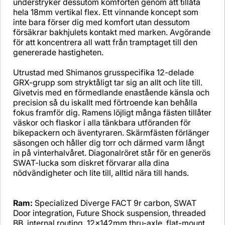
understryker dessutom komforten genom att tillåta
hela 18mm vertikal flex. Ett vinnande koncept som
inte bara förser dig med komfort utan dessutom
försäkrar bakhjulets kontakt med marken. Avgörande
för att koncentrera all watt från tramptaget till den
genererade hastigheten.
Utrustad med Shimanos grusspecifika 12-delade
GRX-grupp som stryktåligt tar sig an allt och lite till.
Givetvis med en förmedlande enastående känsla och
precision så du iskallt med förtroende kan behålla
fokus framför dig. Ramens löjligt många fästen tillåter
väskor och flaskor i alla tänkbara utföranden för
bikepackern och äventyraren. Skärmfästen förlänger
säsongen och håller dig torr och därmed varm långt
in på vinterhalvåret. Diagonalröret står för en generös
SWAT-lucka som diskret förvarar alla dina
nödvändigheter och lite till, alltid nära till hands.
Ram:
Specialized Diverge FACT 9r carbon, SWAT
Door integration, Future Shock suspension, threaded
BB, internal routing, 12x142mm thru-axle, flat-mount