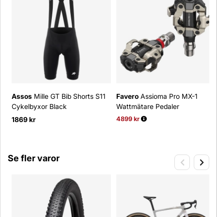
Assos
Mille GT Bib Shorts S11
Favero
Assioma Pro MX-1
Cykelbyxor Black
Wattmätare Pedaler
1869 kr
4899 kr
Ordinarie pris:
Se fler varor