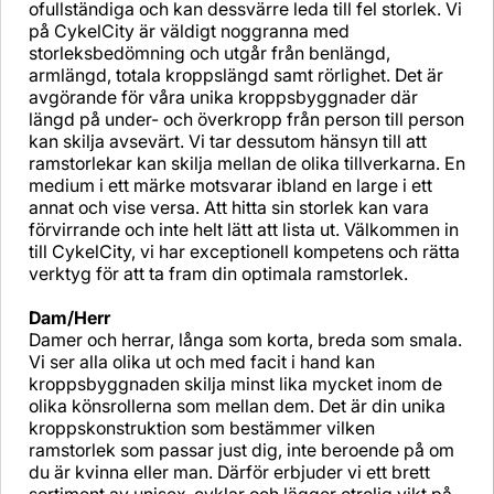
ofullständiga och kan dessvärre leda till fel storlek. Vi
på CykelCity är väldigt noggranna med
storleksbedömning och utgår från benlängd,
armlängd, totala kroppslängd samt rörlighet. Det är
avgörande för våra unika kroppsbyggnader där
längd på under- och överkropp från person till person
kan skilja avsevärt. Vi tar dessutom hänsyn till att
ramstorlekar kan skilja mellan de olika tillverkarna. En
medium i ett märke motsvarar ibland en large i ett
annat och vise versa. Att hitta sin storlek kan vara
förvirrande och inte helt lätt att lista ut. Välkommen in
till CykelCity, vi har exceptionell kompetens och rätta
verktyg för att ta fram din optimala ramstorlek.
Dam/Herr
Damer och herrar, långa som korta, breda som smala.
Vi ser alla olika ut och med facit i hand kan
kroppsbyggnaden skilja minst lika mycket inom de
olika könsrollerna som mellan dem. Det är din unika
kroppskonstruktion som bestämmer vilken
ramstorlek som passar just dig, inte beroende på om
du är kvinna eller man. Därför erbjuder vi ett brett