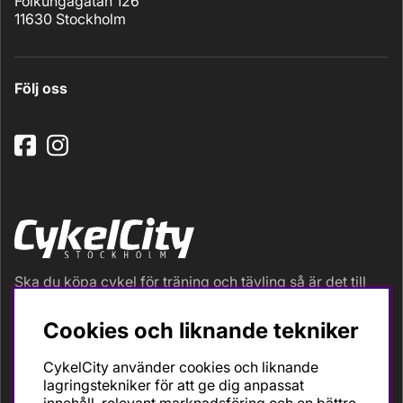
Folkungagatan 126
11630 Stockholm
Följ oss
Ska du köpa cykel för träning och tävling så är det till
oss du ska vända dig. Racer, gravel, triathlon och MTB.
Vi är en mycket personlig cykelaffär med hög
Cookies och liknande tekniker
servicegrad och alla vi som jobbar är inbitna cyklister
med stor passion, erfarenhet och kunskap om cykling
CykelCity använder cookies och liknande
och dess produkter. Gör din bästa cykelaffär på
lagringstekniker för att ge dig anpassat
CykelCity!