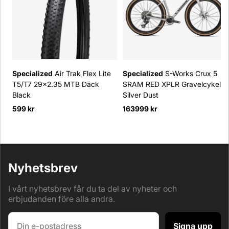
Specialized
Air Trak Flex Lite
Specialized
S-Works Crux 5
T5/T7 29x2.35 MTB Däck
SRAM RED XPLR Gravelcykel
Black
Silver Dust
599 kr
163999 kr
Nyhetsbrev
I vårt nyhetsbrev får du ta del av nyheter och
erbjudanden före alla andra.
Signa upp