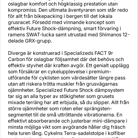
oslagbar komfort och högklassig prestation utan
kompromiss. Den ultimata äventyraren som står redo
för allt från bikepacking i bergen till det lokala
grusracet. Försedd med vinnande koncept som
effektiv Future Shock-dämpning, smart förvaring i
ramens SWAT-lucka samt utrustad med Shimanos 12-
delade GRX-grupp.
Diverge är konstruerad i Specializeds FACT 9r
Carbon för oslagbar följsamhet där det behövs och
effektiv styvhet där kraften avgör. Ett genialt upplägg
som försäkrar en cykelupplevelse i premium-
utförande för cyklisten som värdesätter längre pass
utan att riskera trötta muskler från grusvägarnas
ojämnheter. Specialized Future Shock dämpsystem
tar sig an alla typer av stökigheter som grusets
mixade terräng har att erbjuda, så du slipper. Allt från
större ojämnheter som roten eller sprängsten-
segmentet till de små uttröttande vibrationerna. En
effektivt absorberande och justerbar mini-dämpare i
minsta möjliga vikt som avgörande håller dig fräsch
hela turen lång. Cykelns Terra-sadelstolpe i kolfiber