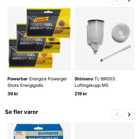
Powerbar
Energize Powergel
Shimano
TL-BR003
Shots Energigodis
Luftingskopp M5
39 kr
219 kr
Se fler varor