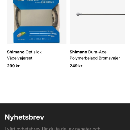
Shimano
Optislick
Shimano
Dura-Ace
Växelvajerset
Polymerbelagd Bromsvajer
299 kr
249 kr
Nyhetsbrev
I vårt nyhetsbrev får du ta del av nyheter och